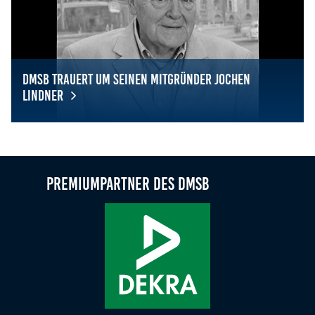
Anbieter:
Google LLC
Zweck:
Diese Cookies dienen zur Erhebung von Statistiken zur
DMSB trauert um seinen Mitgründer Jochen
Website-Nutzung.
Lindner
Cookie Laufzeit:
DMSB trauert um seinen Mitgründer Jochen Lindner
24 Monate
Premiumpartner des DMSB
Medien & externe Dienste
Um Inhalte von Videoplattformen und weiteren externen
Diensten anzeigen zu können, werden von diesen ggf.
Cookies gesetzt. Die Einbindung kann bei Bedarf einzeln
aktiviert werden.
YouTube