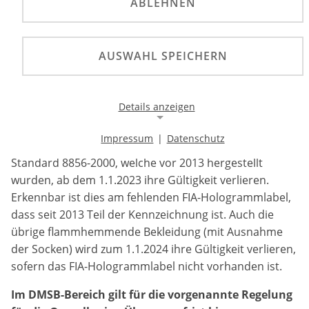
ABLEHNEN
Die FIA hat bekanntgegeben, dass Overalls gemäß
FIA-Standard 8856-2000, welche vor 2013 hergestellt
AUSWAHL SPEICHERN
wurden, ab dem 1.1.2023 ihre Gültigkeit verlieren.
Im DMSB-Bereich gilt für die vorgenannte Regelung
eine Übergangsfrist bis zum 31.12.2024.
Details anzeigen
Impressum
|
Datenschutz
Die FIA hat bekanntgegeben, dass Overalls gemäß FIA-
Notwendige Cookies
Standard 8856-2000, welche vor 2013 hergestellt
Notwendige Cookies ermöglichen die Kernfunktionalität
wurden, ab dem 1.1.2023 ihre Gültigkeit verlieren.
einer Website. Sie helfen dabei, die Website nutzbar zu
machen, indem sie grundlegende Funktionen
Erkennbar ist dies am fehlenden FIA-Hologrammlabel,
ermöglichen. Ohne diese Cookies kann die Website nicht
dass seit 2013 Teil der Kennzeichnung ist. Auch die
richtig funktionieren.
übrige flammhemmende Bekleidung (mit Ausnahme
der Socken) wird zum 1.1.2024 ihre Gültigkeit verlieren,
Background Image
sofern das FIA-Hologrammlabel nicht vorhanden ist.
Name:
Im DMSB-Bereich gilt für die vorgenannte Regelung
gw-cookie-bgimage