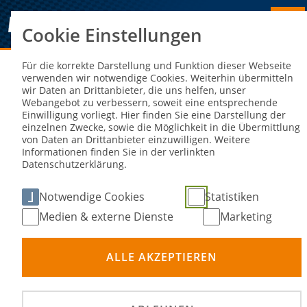
Cookie Einstellungen
Sie sind hier:
NEWS
Für die korrekte Darstellung und Funktion dieser Webseite
verwenden wir notwendige Cookies. Weiterhin übermitteln
wir Daten an Drittanbieter, die uns helfen, unser
Gültigkeit von FIA-Overalls (vor
Webangebot zu verbessern, soweit eine entsprechende
Einwilligung vorliegt. Hier finden Sie eine Darstellung der
2013) läuft zum Jahresende aus
einzelnen Zwecke, sowie die Möglichkeit in die Übermittlung
von Daten an Drittanbieter einzuwilligen. Weitere
Informationen finden Sie in der verlinkten
09. Nov 2022
Datenschutzerklärung.
Notwendige Cookies
Statistiken
Medien & externe Dienste
Marketing
ALLE AKZEPTIEREN