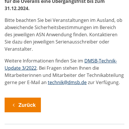
für die Overalls eine Übergangsfrist bis zum
31.12.2024.
Anbieter:
DMSB
Bitte beachten Sie bei Veranstaltungen im Ausland, ob
abweichende Sicherheitsbestimmungen im Bereich
Zweck:
des jeweiligen ASN Anwendung finden. Kontaktieren
Dieser Cookie speichert Informationen zu
Sie dazu den jeweiligen Serienausschreiber oder
verwendeten Hintergrundbildern der Website.
Veranstalter.
Cookie Laufzeit:
Weitere Informationen finden Sie im
DMSB-Technik-
24 Stunden
Update 3/2022
. Bei Fragen stehen Ihnen die
Mitarbeiterinnen und Mitarbeiter der Technikabteilung
Cookie Consent
gerne per E-Mail an
technik
dmsb.de
zur Verfügung.
Name:
cookie_consent
Zurück
Anbieter:
DMSB