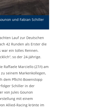
Gounon und Fabian Schiller
 achten Lauf zur Deutschen
ch 42 Runden als Erster die
war ein tolles Rennen.
klich“, so der 24-Jährige.
e Raffaele Marciello (27/I) am
 zu seinem Markenkollegen,
ch dem Pflicht-Boxenstopp
olger Schiller in der
er von Jules Gounon
orstellung mit einem
von Allied-Racing krönte im