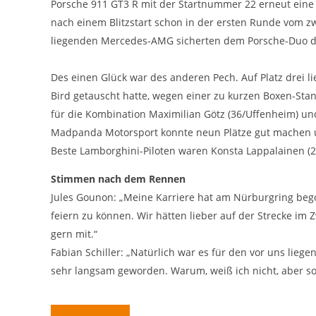
Statistiken zur Website-Nutzung.
Porsche 911 GT3 R mit der Startnummer 22 erneut eine ta
nach einem Blitzstart schon in der ersten Runde vom z
24 Monate
Cookie Laufzeit:
liegenden Mercedes-AMG sicherten dem Porsche-Duo de
Des einen Glück war des anderen Pech. Auf Platz drei l
Medien & externe Dienste
Bird getauscht hatte, wegen einer zu kurzen Boxen-Stan
Um Inhalte von Videoplattformen und weiteren externen
Diensten anzeigen zu können, werden von diesen ggf. Cookies
für die Kombination Maximilian Götz (36/Uffenheim) u
gesetzt. Die Einbindung kann bei Bedarf einzeln aktiviert werden.
Madpanda Motorsport konnte neun Plätze gut machen u
YouTube
Beste Lamborghini-Piloten waren Konsta Lappalainen (20
Google LLC
Anbieter:
Stimmen nach dem Rennen
Jules Gounon: „Meine Karriere hat am Nürburgring beg
Cookies, die ggf. zur Einbettung und
Zweck:
Bereitstellung von Videos auf unserer
feiern zu können. Wir hätten lieber auf der Strecke im
Website gesetzt werden.
gern mit.“
Fabian Schiller: „Natürlich war es für den vor uns lieg
Google Maps
sehr langsam geworden. Warum, weiß ich nicht, aber so
Google LLC
Anbieter:
Cookies, die ggf. zur Einbettung und