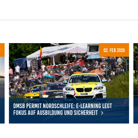
6
02. Feb 2026
DMSB Permit Nordschleife: E-Learning legt
Fokus auf Ausbildung und Sicherheit
startet 2027 mit FIA-Zertifizierung
DMSB Permit Nordschleife: E-Learning legt Fokus auf Ausbildu
DM