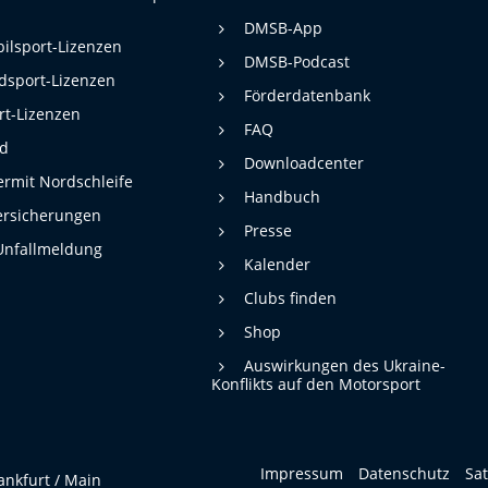
DMSB-App
ilsport-Lizenzen
DMSB-Podcast
dsport-Lizenzen
Förderdatenbank
rt-Lizenzen
FAQ
rd
Downloadcenter
rmit Nordschleife
Handbuch
ersicherungen
Presse
Unfallmeldung
Kalender
Clubs finden
Shop
Auswirkungen des Ukraine-
Konflikts auf den Motorsport
Impressum
Datenschutz
Sa
ankfurt / Main