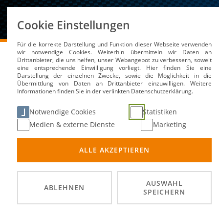
Über uns
Cookie Einstellungen
Für die korrekte Darstellung und Funktion dieser Webseite verwenden
DMSB
Medien / Service
News
wir notwendige Cookies. Weiterhin übermitteln wir Daten an
Drittanbieter, die uns helfen, unser Webangebot zu verbessern, soweit
eine entsprechende Einwilligung vorliegt. Hier finden Sie eine
Darstellung der einzelnen Zwecke, sowie die Möglichkeit in die
Übermittlung von Daten an Drittanbieter einzuwilligen. Weitere
Mercedes-AMG dominiert
Informationen finden Sie in der verlinkten Datenschutzerklärung.
Meisterschaft
Notwendige Cookies
Statistiken
Medien & externe Dienste
Marketing
08. Aug 2022
ALLE AKZEPTIEREN
AUSWAHL
ABLEHNEN
SPEICHERN