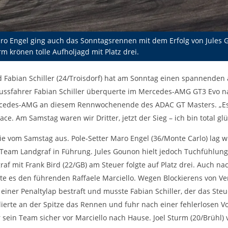
o Engel ging auch das Sonntagsrennen mit dem Erfolg von Jules 
m krönen tolle Aufholjagd mit Platz drei.
 Fabian Schiller (24/Troisdorf) hat am Sonntag einen spannenden
ssfahrer Fabian Schiller überquerte im Mercedes-AMG GT3 Evo na
Mercedes-AMG an diesem Rennwochenende des ADAC GT Masters. „Es 
e. Am Samstag waren wir Dritter, jetzt der Sieg – ich bin total glüc
e vom Samstag aus. Pole-Setter Maro Engel (36/Monte Carlo) lag wi
eam Landgraf in Führung. Jules Gounon hielt jedoch Tuchfühlung
 mit Frank Bird (22/GB) am Steuer folgte auf Platz drei. Auch na
te es den führenden Raffaele Marciello. Wegen Blockierens von Verf
ner Penaltylap bestraft und musste Fabian Schiller, der das Steu
ierte an der Spitze das Rennen und fuhr nach einer fehlerlosen V
sein Team sicher vor Marciello nach Hause. Joel Sturm (20/Brühl) 