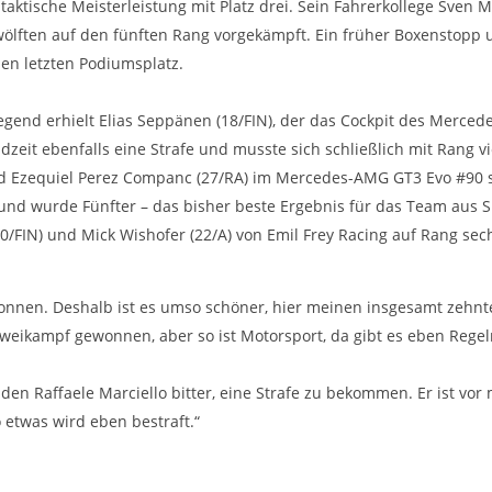
ktische Meisterleistung mit Platz drei. Sein Fahrerkollege Sven Mü
wölften auf den fünften Rang vorgekämpft. Ein früher Boxenstopp u
n letzten Podiumsplatz.
iegend erhielt Elias Seppänen (18/FIN), der das Cockpit des Merce
dzeit ebenfalls eine Strafe und musste sich schließlich mit Rang v
nd Ezequiel Perez Companc (27/RA) im Mercedes-AMG GT3 Evo #90 
nd wurde Fünfter – das bisher beste Ergebnis für das Team aus 
/FIN) und Mick Wishofer (22/A) von Emil Frey Racing auf Rang sec
onnen. Deshalb ist es umso schöner, hier meinen insgesamt zehn
 Zweikampf gewonnen, aber so ist Motorsport, da gibt es eben Rege
enden Raffaele Marciello bitter, eine Strafe zu bekommen. Er ist vo
 etwas wird eben bestraft.“