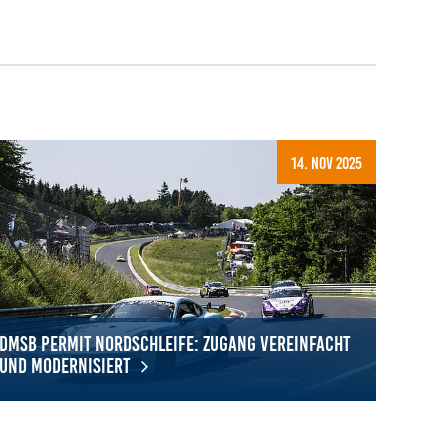
14. Nov 2025
DMSB Permit Nordschleife: Zugang vereinfacht
und modernisiert
ng und Sicherheit
SB Permit Nordschleife: Zugang vereinfacht und modernisiert