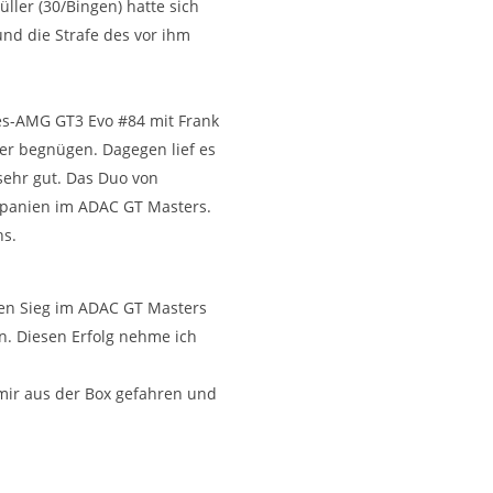
ller (30/Bingen) hatte sich
nd die Strafe des vor ihm
des-AMG GT3 Evo #84 mit Frank
ier begnügen. Dagegen lief es
sehr gut. Das Duo von
Spanien im ADAC GT Masters.
hs.
ten Sieg im ADAC GT Masters
ln. Diesen Erfolg nehme ich
r mir aus der Box gefahren und