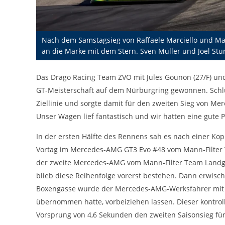
cookie_consent
Name:
DMSB
Anbieter:
Nach dem Samstagsieg von Raffaele Marciello und Mar
Dieser Cookie speichert die gewählten
Zweck:
an die Marke mit dem Stern. Sven Müller und Joel Stur
Cookie-Einstellungen.
12 Monate
Cookie Laufzeit:
Das Drago Racing Team ZVO mit Jules Gounon (27/F) und
GT-Meisterschaft auf dem Nürburgring gewonnen. Schlu
Ziellinie und sorgte damit für den zweiten Sieg von 
Statistiken
Unser Wagen lief fantastisch und wir hatten eine gute Pac
Cookies, die der Sammlung von Informationen und Erstellung von
Berichten über die Website-Nutzungsstatistik dienen, ohne dass
In der ersten Hälfte des Rennens sah es nach einer Kopi
einzelne Besucher persönlich identifiziert werden können.
Vortag im Mercedes-AMG GT3 Evo #48 vom Mann-Filter T
Google Analytics
der zweite Mercedes-AMG vom Mann-Filter Team Landgraf
blieb diese Reihenfolge vorerst bestehen. Dann erwisch
_gat, _ga, _gid
Name:
Boxengasse wurde der Mercedes-AMG-Werksfahrer mit ei
Google LLC
Anbieter:
übernommen hatte, vorbeiziehen lassen. Dieser kontroll
Vorsprung von 4,6 Sekunden den zweiten Saisonsieg für 
Diese Cookies dienen zur Erhebung von
Zweck: