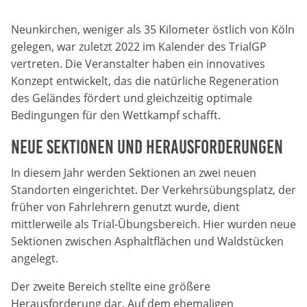
Anbieter:
Neunkirchen, weniger als 35 Kilometer östlich von Köln
DMSB
gelegen, war zuletzt 2022 im Kalender des TrialGP
vertreten. Die Veranstalter haben ein innovatives
Zweck:
Konzept entwickelt, das die natürliche Regeneration
Dieser Cookie speichert Informationen zu
des Geländes fördert und gleichzeitig optimale
verwendeten Hintergrundbildern der Website.
Bedingungen für den Wettkampf schafft.
Cookie Laufzeit:
Neue Sektionen und Herausforderungen
24 Stunden
In diesem Jahr werden Sektionen an zwei neuen
Standorten eingerichtet. Der Verkehrsübungsplatz, der
Cookie Consent
früher von Fahrlehrern genutzt wurde, dient
Name:
mittlerweile als Trial-Übungsbereich. Hier wurden neue
cookie_consent
Sektionen zwischen Asphaltflächen und Waldstücken
angelegt.
Anbieter:
Der zweite Bereich stellte eine größere
DMSB
Herausforderung dar. Auf dem ehemaligen