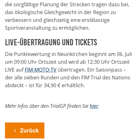
Anbieter:
die sorgfältige Planung der Strecken tragen dazu bei,
Google LLC
das ökologische Gleichgewicht in der Region zu
verbessern und gleichzeitig eine erstklassige
Zweck:
Sportveranstaltung zu ermöglichen.
Cookies, die ggf. zur Einbettung und Bereitstellung
von Videos auf unserer Website gesetzt werden.
Live-Übertragung und Tickets
Die Punktewertung in Neunkirchen beginnt am 06. Juli
Google Maps
um 09:00 Uhr Ortszeit und wird ab 12:30 Uhr Ortszeit
LIVE auf
FIM-MOTO-TV
übertragen. Ein Saisonpass –
Anbieter:
Google LLC
der alle sieben Runden und den FIM Trial des Nations
abdeckt – ist für 34,90 € erhältlich.
Zweck:
Cookies, die ggf. zur Einbettung und Bereitstellung
von interaktiven Karten auf unserer Website gesetzt
Mehr Infos über den TrialGP finden Sie
hier
.
werden.
Zurück
Marketing