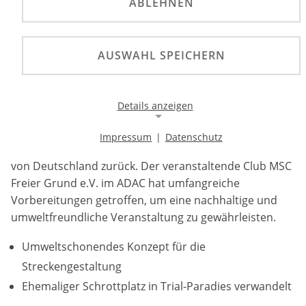
ABLEHNEN
©
Der TrialGP von Deutschland 2024 in Neunkirchen
AUSWAHL SPEICHERN
setzt auf Nachhaltigkeit, indem ein ehemaliger
Schrottplatz saniert und umweltfreundliche
Sektionen angelegt wurden.
Details anzeigen
Vom 05. bis 07. Juli 2024 kehrt die Hertz FIM Trial
Impressum
|
Datenschutz
Weltmeisterschaft nach Neunkirchen für den TrialGP
Notwendige Cookies
von Deutschland zurück. Der veranstaltende Club MSC
Notwendige Cookies ermöglichen die Kernfunktionalität
einer Website. Sie helfen dabei, die Website nutzbar zu
Freier Grund e.V. im ADAC hat umfangreiche
machen, indem sie grundlegende Funktionen
Vorbereitungen getroffen, um eine nachhaltige und
ermöglichen. Ohne diese Cookies kann die Website nicht
umweltfreundliche Veranstaltung zu gewährleisten.
richtig funktionieren.
Umweltschonendes Konzept für die
Background Image
Streckengestaltung
Name:
Ehemaliger Schrottplatz in Trial-Paradies verwandelt
gw-cookie-bgimage