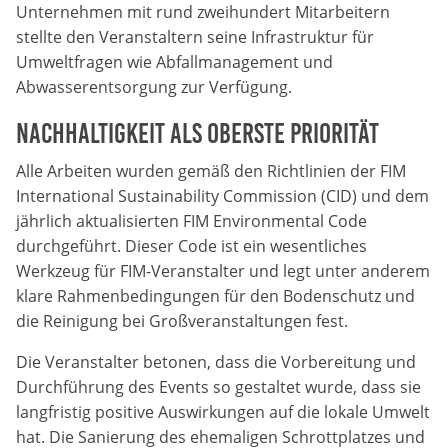
Unternehmen mit rund zweihundert Mitarbeitern
Anbieter:
Google LLC
stellte den Veranstaltern seine Infrastruktur für
Umweltfragen wie Abfallmanagement und
Zweck:
Abwasserentsorgung zur Verfügung.
Diese Cookies dienen zur Erhebung von Statistiken zur
Website-Nutzung.
Nachhaltigkeit als oberste Priorität
Cookie Laufzeit:
Alle Arbeiten wurden gemäß den Richtlinien der FIM
24 Monate
International Sustainability Commission (CID) und dem
jährlich aktualisierten FIM Environmental Code
durchgeführt. Dieser Code ist ein wesentliches
Werkzeug für FIM-Veranstalter und legt unter anderem
Medien & externe Dienste
klare Rahmenbedingungen für den Bodenschutz und
Um Inhalte von Videoplattformen und weiteren externen
die Reinigung bei Großveranstaltungen fest.
Diensten anzeigen zu können, werden von diesen ggf.
Cookies gesetzt. Die Einbindung kann bei Bedarf einzeln
aktiviert werden.
Die Veranstalter betonen, dass die Vorbereitung und
Durchführung des Events so gestaltet wurde, dass sie
YouTube
langfristig positive Auswirkungen auf die lokale Umwelt
hat. Die Sanierung des ehemaligen Schrottplatzes und