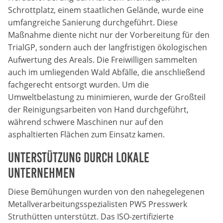
Schrottplatz, einem staatlichen Gelände, wurde eine
Zweck:
Dieser Cookie speichert die gewählten Cookie-
umfangreiche Sanierung durchgeführt. Diese
Einstellungen.
Maßnahme diente nicht nur der Vorbereitung für den
TrialGP, sondern auch der langfristigen ökologischen
Cookie Laufzeit:
Aufwertung des Areals. Die Freiwilligen sammelten
12 Monate
auch im umliegenden Wald Abfälle, die anschließend
fachgerecht entsorgt wurden. Um die
Umweltbelastung zu minimieren, wurde der Großteil
Statistiken
der Reinigungsarbeiten von Hand durchgeführt,
Cookies, die der Sammlung von Informationen und
während schwere Maschinen nur auf den
Erstellung von Berichten über die Website-
asphaltierten Flächen zum Einsatz kamen.
Nutzungsstatistik dienen, ohne dass einzelne
Besucher persönlich identifiziert werden können.
Unterstützung durch lokale
Google Analytics
Unternehmen
Diese Bemühungen wurden von den nahegelegenen
Name:
Metallverarbeitungsspezialisten PWS Presswerk
_gat, _ga, _gid
Struthütten unterstützt. Das ISO-zertifizierte