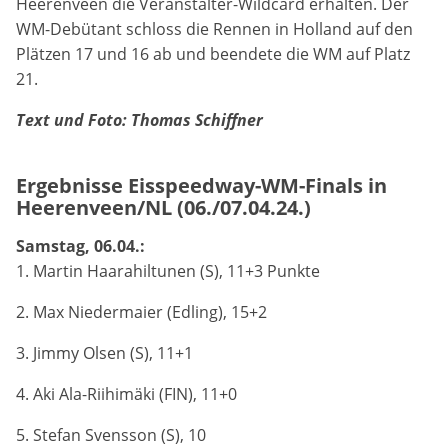
Heerenveen die Veranstalter-Wildcard erhalten. Der
Anbieter:
WM-Debütant schloss die Rennen in Holland auf den
Google LLC
Plätzen 17 und 16 ab und beendete die WM auf Platz
21.
Zweck:
Diese Cookies dienen zur Erhebung von Statistiken zur
Text und Foto: Thomas Schiffner
Website-Nutzung.
Cookie Laufzeit:
Ergebnisse Eisspeedway-WM-Finals in
24 Monate
Heerenveen/NL (06./07.04.24.)
Samstag, 06.04.:
1. Martin Haarahiltunen (S), 11+3 Punkte
Medien & externe Dienste
Um Inhalte von Videoplattformen und weiteren externen
2. Max Niedermaier (Edling), 15+2
Diensten anzeigen zu können, werden von diesen ggf.
Cookies gesetzt. Die Einbindung kann bei Bedarf einzeln
3. Jimmy Olsen (S), 11+1
aktiviert werden.
4. Aki Ala-Riihimäki (FIN), 11+0
YouTube
5. Stefan Svensson (S), 10