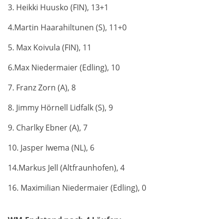
Marketing-Cookies werden von Drittanbietern verwendet,
3. Heikki Huusko (FIN), 13+1
um personalisierte Werbung anzuzeigen. Dazu verfolgen
sie die Aktivitäten der Besucher über verschiedene
4.Martin Haarahiltunen (S), 11+0
Websites hinweg.
5. Max Koivula (FIN), 11
Google Ads
6.Max Niedermaier (Edling), 10
Name:
7. Franz Zorn (A), 8
_gcl_aw, _gcl_gs, _gclid, _gcl_au, FPGCLAW, FPAU
8. Jimmy Hörnell Lidfalk (S), 9
Anbieter:
Google LLC
9. Charlky Ebner (A), 7
10. Jasper Iwema (NL), 6
Zweck:
Wir nutzen Marketing-Cookies, um den Erfolg unserer
14.Markus Jell (Altfraunhofen), 4
Online-Werbemaßnahmen auf anderen Seiten zu
messen und damit eine optimale Verteilung unseres
Werbebudgets zu gewährleisten.
16. Maximilian Niedermaier (Edling), 0
Cookie Laufzeit:
90 Tage