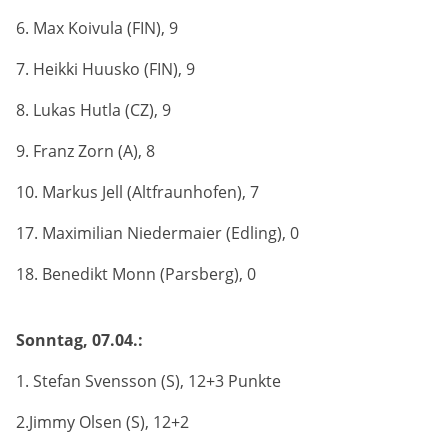
Anbieter:
6. Max Koivula (FIN), 9
Google LLC
7. Heikki Huusko (FIN), 9
Zweck:
Cookies, die ggf. zur Einbettung und Bereitstellung
8. Lukas Hutla (CZ), 9
von Videos auf unserer Website gesetzt werden.
9. Franz Zorn (A), 8
Google Maps
10. Markus Jell (Altfraunhofen), 7
Anbieter:
17. Maximilian Niedermaier (Edling), 0
Google LLC
18. Benedikt Monn (Parsberg), 0
Zweck:
Cookies, die ggf. zur Einbettung und Bereitstellung
von interaktiven Karten auf unserer Website gesetzt
Sonntag, 07.04.:
werden.
1. Stefan Svensson (S), 12+3 Punkte
2.Jimmy Olsen (S), 12+2
Marketing