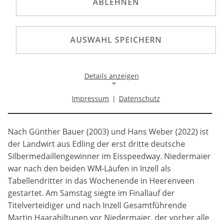
ABLEHNEN
Die Silbermedaille in der Eisspeedway-
AUSWAHL SPEICHERN
Weltmeisterschaft 2024 ging am Wochenende in
Heerenveen an einen deutschen Fahrer des DMSB:
Der 36-jährige Max Niedermaier aus Edling wurde
Details anzeigen
nach zwei dramatischen Finaltagen in den
Niederlanden hinter dem alten und neuen
Impressum
|
Datenschutz
Titelträger Martin Haarahiltunen Vizeweltmeister.
Notwendige Cookies
Notwendige Cookies ermöglichen die Kernfunktionalität
einer Website. Sie helfen dabei, die Website nutzbar zu
Nach Günther Bauer (2003) und Hans Weber (2022) ist
machen, indem sie grundlegende Funktionen
der Landwirt aus Edling der erst dritte deutsche
ermöglichen. Ohne diese Cookies kann die Website nicht
Silbermedaillengewinner im Eisspeedway. Niedermaier
richtig funktionieren.
war nach den beiden WM-Läufen in Inzell als
Background Image
Tabellendritter in das Wochenende in Heerenveen
gestartet. Am Samstag siegte im Finallauf der
Name:
Titelverteidiger und nach Inzell Gesamtführende
gw-cookie-bgimage
Martin Haarahiltunen vor Niedermaier, der vorher alle