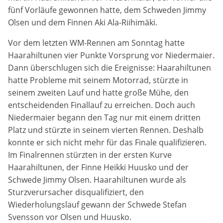
fünf Vorläufe gewonnen hatte, dem Schweden Jimmy
Anbieter:
Olsen und dem Finnen Aki Ala-Riihimäki.
DMSB
Vor dem letzten WM-Rennen am Sonntag hatte
Zweck:
Haarahiltunen vier Punkte Vorsprung vor Niedermaier.
Dieser Cookie speichert Informationen zu
Dann überschlugen sich die Ereignisse: Haarahiltunen
verwendeten Hintergrundbildern der Website.
hatte Probleme mit seinem Motorrad, stürzte in
seinem zweiten Lauf und hatte große Mühe, den
Cookie Laufzeit:
entscheidenden Finallauf zu erreichen. Doch auch
24 Stunden
Niedermaier begann den Tag nur mit einem dritten
Platz und stürzte in seinem vierten Rennen. Deshalb
Cookie Consent
konnte er sich nicht mehr für das Finale qualifizieren.
Im Finalrennen stürzten in der ersten Kurve
Name:
Haarahiltunen, der Finne Heikki Huusko und der
cookie_consent
Schwede Jimmy Olsen. Haarahiltunen wurde als
Sturzverursacher disqualifiziert, den
Anbieter:
Wiederholungslauf gewann der Schwede Stefan
DMSB
Svensson vor Olsen und Huusko.