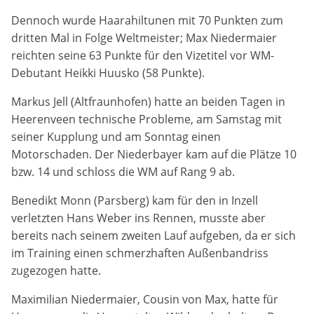
Zweck:
Dennoch wurde Haarahiltunen mit 70 Punkten zum
Dieser Cookie speichert die gewählten Cookie-
dritten Mal in Folge Weltmeister; Max Niedermaier
Einstellungen.
reichten seine 63 Punkte für den Vizetitel vor WM-
Debutant Heikki Huusko (58 Punkte).
Cookie Laufzeit:
12 Monate
Markus Jell (Altfraunhofen) hatte an beiden Tagen in
Heerenveen technische Probleme, am Samstag mit
seiner Kupplung und am Sonntag einen
Statistiken
Motorschaden. Der Niederbayer kam auf die Plätze 10
Cookies, die der Sammlung von Informationen und
bzw. 14 und schloss die WM auf Rang 9 ab.
Erstellung von Berichten über die Website-
Nutzungsstatistik dienen, ohne dass einzelne
Benedikt Monn (Parsberg) kam für den in Inzell
Besucher persönlich identifiziert werden können.
verletzten Hans Weber ins Rennen, musste aber
bereits nach seinem zweiten Lauf aufgeben, da er sich
Google Analytics
im Training einen schmerzhaften Außenbandriss
zugezogen hatte.
Name:
_gat, _ga, _gid
Maximilian Niedermaier, Cousin von Max, hatte für