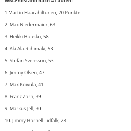
WM-Endstand nach 4 Läufen:
1.Martin Haarahiltunen, 70 Punkte
2. Max Niedermaier, 63
3. Heikki Huusko, 58
4. Aki Ala-Riihimäki, 53
5. Stefan Svensson, 53
6. Jimmy Olsen, 47
7. Max Koivula, 41
8. Franz Zorn, 39
9. Markus Jell, 30
10. Jimmy Hörnell Lidfalk, 28