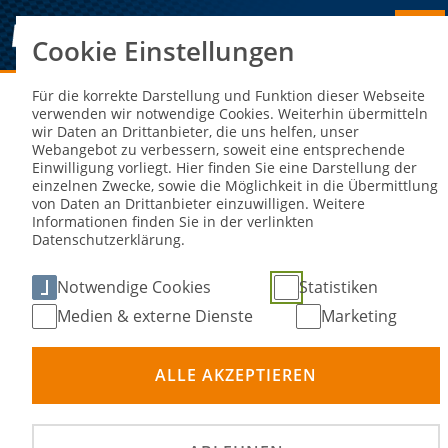
Cookie Einstellungen
Sie sind hier:
NEWS
Für die korrekte Darstellung und Funktion dieser Webseite
verwenden wir notwendige Cookies. Weiterhin übermitteln
wir Daten an Drittanbieter, die uns helfen, unser
Silber für Max Niedermaier bei
Webangebot zu verbessern, soweit eine entsprechende
Einwilligung vorliegt. Hier finden Sie eine Darstellung der
Eisspeedway-WM 2024
einzelnen Zwecke, sowie die Möglichkeit in die Übermittlung
von Daten an Drittanbieter einzuwilligen. Weitere
Informationen finden Sie in der verlinkten
08. Apr 2024
Datenschutzerklärung.
Notwendige Cookies
Statistiken
Medien & externe Dienste
Marketing
ALLE AKZEPTIEREN