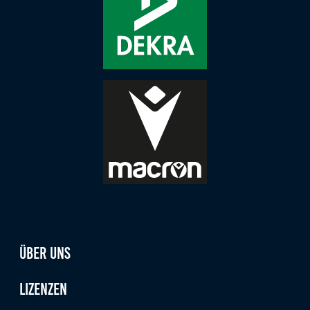
Anbieter:
Google LLC
Zweck:
Diese Cookies dienen zur Erhebung von Statistiken zur
Website-Nutzung.
Cookie Laufzeit:
24 Monate
Medien & externe Dienste
Um Inhalte von Videoplattformen und weiteren externen
Diensten anzeigen zu können, werden von diesen ggf.
Cookies gesetzt. Die Einbindung kann bei Bedarf einzeln
aktiviert werden.
Über uns
YouTube
Lizenzen