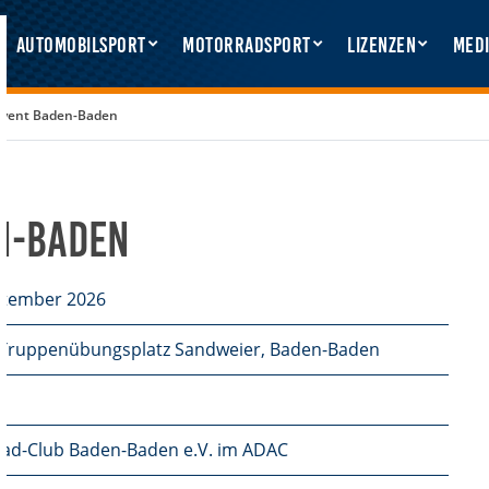
Automobilsport
Motorradsport
Lizenzen
Medi
 Event Baden-Baden
en-Baden
ptember 2026
Truppenübungsplatz Sandweier, Baden-Baden
o
ad-Club Baden-Baden e.V. im ADAC