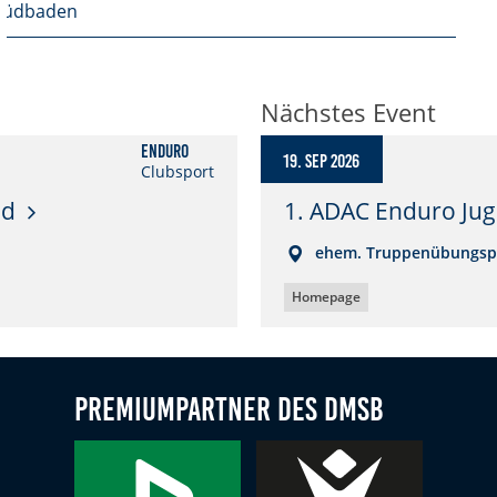
Südbaden
Nächstes Event
Enduro
19. Sep 2026
Clubsport
ld
1. ADAC Enduro Ju
ehem. Truppenübungspl
Homepage
Premiumpartner des DMSB