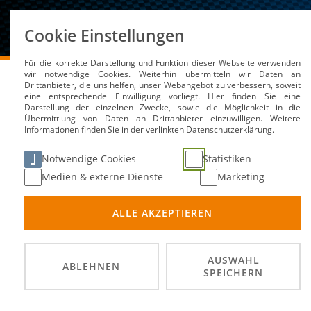
Über uns
Cookie Einstellungen
Für die korrekte Darstellung und Funktion dieser Webseite verwenden
DMSB
Medien / Service
Kalender
4 Std. Team
wir notwendige Cookies. Weiterhin übermitteln wir Daten an
Drittanbieter, die uns helfen, unser Webangebot zu verbessern, soweit
eine entsprechende Einwilligung vorliegt. Hier finden Sie eine
Darstellung der einzelnen Zwecke, sowie die Möglichkeit in die
Übermittlung von Daten an Drittanbieter einzuwilligen. Weitere
Informationen finden Sie in der verlinkten Datenschutzerklärung.
4 Std. Team Event Bad
Notwendige Cookies
Statistiken
Medien & externe Dienste
Marketing
19. Se
DATUM
ALLE AKZEPTIEREN
ehem. 
ORT
Endur
DISZIPLIN
AUSWAHL
ABLEHNEN
SPEICHERN
Motorr
VERANSTALTER