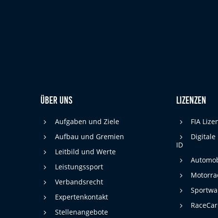
cookie_consent
Name:
DMSB
Anbieter:
Dieser Cookie speichert die gewählten
Zweck:
Cookie-Einstellungen.
12 Monate
Cookie Laufzeit:
Über uns
Lizenzen
Statistiken
Cookies, die der Sammlung von Informationen und Erstellung von
Aufgaben und Ziele
FIA Liz
Berichten über die Website-Nutzungsstatistik dienen, ohne dass
einzelne Besucher persönlich identifiziert werden können.
Aufbau und Gremien
Digitale
ID
Leitbild und Werte
Google Analytics
Automob
Leistungssport
_gat, _ga, _gid
Name:
Motorra
Verbandsrecht
Sportwa
Google LLC
Anbieter:
Expertenkontakt
RaceCa
Diese Cookies dienen zur Erhebung von
Stellenangebote
Zweck: