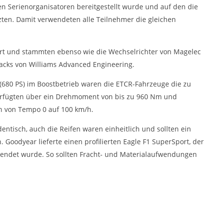
en Serienorganisatoren bereitgestellt wurde und auf den die
tzten. Damit verwendeten alle Teilnehmer die gleichen
rt und stammten ebenso wie die Wechselrichter von Magelec
packs von Williams Advanced Engineering.
(680 PS) im Boostbetrieb waren die ETCR-Fahrzeuge die zu
verfügten über ein Drehmoment von bis zu 960 Nm und
n von Tempo 0 auf 100 km/h.
entisch, auch die Reifen waren einheitlich und sollten ein
Goodyear lieferte einen profilierten Eagle F1 SuperSport, der
rwendet wurde. So sollten Fracht- und Materialaufwendungen