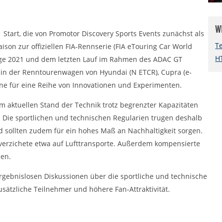
W
 Start, die von Promotor Discovery Sports Events zunächst als
T
son zur offiziellen FIA-Rennserie (FIA eTouring Car World
H
nge 2021 und dem letzten Lauf im Rahmen des ADAC GT
 in der Renntourenwagen von Hyundai (N ETCR), Cupra (e-
hne für eine Reihe von Innovationen und Experimenten.
m aktuellen Stand der Technik trotz begrenzter Kapazitäten
 Die sportlichen und technischen Regularien trugen deshalb
sollten zudem für ein hohes Maß an Nachhaltigkeit sorgen.
d verzichete etwa auf Lufttransporte. Außerdem kompensierte
en.
rgebnislosen Diskussionen über die sportliche und technische
ätzliche Teilnehmer und höhere Fan-Attraktivität.