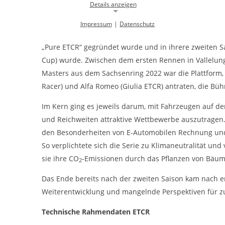
Details anzeigen
gewonnen werden können.
Impressum
|
Datenschutz
Notwendige Cookies
Fahrzeuge dreier Hersteller gingen in der ETCR an den
Notwendige Cookies ermöglichen die Kernfunktionalität einer
„Pure ETCR“ gegründet wurde und in ihrere zweiten Sai
Website. Sie helfen dabei, die Website nutzbar zu machen, indem sie
Cup) wurde. Zwischen dem ersten Rennen in Vallelu
grundlegende Funktionen ermöglichen. Ohne diese Cookies kann die
Website nicht richtig funktionieren.
Masters aus dem Sachsenring 2022 war die Plattform,
Racer) und Alfa Romeo (Giulia ETCR) antraten, die Bü
Background Image
Im Kern ging es jeweils darum, mit Fahrzeugen auf de
gw-cookie-bgimage
Name:
und Reichweiten attraktive Wettbewerbe auszutragen.
DMSB
Anbieter:
den Besonderheiten von E-Automobilen Rechnung und 
So verplichtete sich die Serie zu Klimaneutralität un
Dieser Cookie speichert Informationen zu
Zweck:
verwendeten Hintergrundbildern der
sie ihre CO
-Emissionen durch das Pflanzen von Bäum
2
Website.
Das Ende bereits nach der zweiten Saison kam nach e
24 Stunden
Cookie Laufzeit:
Weiterentwicklung und mangelnde Perspektiven für zus
Cookie Consent
Technische Rahmendaten ETCR