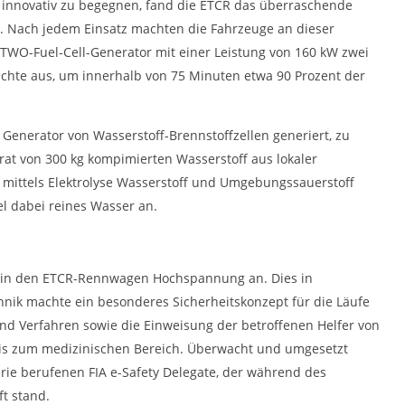
 innovativ zu begegnen, fand die ETCR das überraschende
r. Nach jedem Einsatz machten die Fahrzeuge an dieser
HTWO-Fuel-Cell-Generator mit einer Leistung von 160 kW zwei
eichte aus, um innerhalb von 75 Minuten etwa 90 Prozent der
 Generator von Wasserstoff-Brennstoffzellen generiert, zu
t von 300 kg kompimierten Wasserstoff aus lokaler
 mittels Elektrolyse Wasserstoff und Umgebungssauerstoff
el dabei reines Wasser an.
lag in den ETCR-Rennwagen Hochspannung an. Dies in
nik machte ein besonderes Sicherheitskonzept für die Läufe
nd Verfahren sowie die Einweisung der betroffenen Helfer von
is zum medizinischen Bereich. Überwacht und umgesetzt
erie berufenen FIA e-Safety Delegate, der während des
t stand.