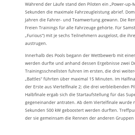
Während der Läufe stand den Piloten ein „Power-up-M
Sekunden die maximale Fahrzeugleistung abrief. Domin
Jahren die Fahrer- und Teamwertung gewann. Die Ren
Freien Trainings für alle Fahrzeuge gehörte. Für Sam
„Furious“) mit je sechs Teilnehmern ausgelost, die i
austrugen.
Innerhalb des Pools begann der Wettbewerb mit einem
werden durfte und anhand dessen Ergebnisse zwei Dre
Trainingsschnellsten fuhren im ersten, die drei weite
„Battles“ führten über maximal 15 Minuten. Im Halfina
der Erste aus Viertelfinale 2; die drei verbleibenden 
Halbfinale ergab sich die Startaufstellung für das Sup
gegeneinander antraten. Ab dem Viertelfinale wurde m
Sekunden 500 kW geboostert werden durften. Treffpunk
der sie gemeinsam die Rennen der anderen Gruppen v