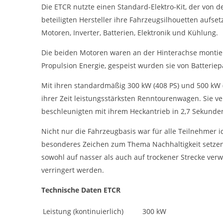
cookie_consent
Die ETCR nutzte einen Standard-Elektro-Kit, der von d
Name:
beteiligten Hersteller ihre Fahrzeugsilhouetten aufse
DMSB
Anbieter:
Motoren, Inverter, Batterien, Elektronik und Kühlung.
Dieser Cookie speichert die gewählten
Zweck:
Die beiden Motoren waren an der Hinterachse montie
Cookie-Einstellungen.
Propulsion Energie, gespeist wurden sie von Batterie
12 Monate
Cookie Laufzeit:
Mit ihren standardmäßig 300 kW (408 PS) und 500 kW 
ihrer Zeit leistungsstärksten Renntourenwagen. Sie 
Statistiken
beschleunigten mit ihrem Heckantrieb in 2,7 Sekunde
Cookies, die der Sammlung von Informationen und Erstellung von
Berichten über die Website-Nutzungsstatistik dienen, ohne dass
Nicht nur die Fahrzeugbasis war für alle Teilnehmer id
einzelne Besucher persönlich identifiziert werden können.
besonderes Zeichen zum Thema Nachhaltigkeit setzen. 
Google Analytics
sowohl auf nasser als auch auf trockener Strecke ve
verringert werden.
_gat, _ga, _gid
Name:
Technische Daten ETCR
Google LLC
Anbieter:
Leistung (kontinuierlich)
300 kW
Diese Cookies dienen zur Erhebung von
Zweck: