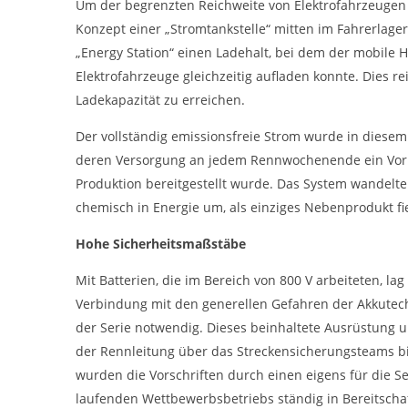
Um der begrenzten Reichweite von Elektrofahrzeugen
Zweck:
Bereitstellung von interaktiven Karten auf
unserer Website gesetzt werden.
Konzept einer „Stromtankstelle“ mitten im Fahrerlage
„Energy Station“ einen Ladehalt, bei dem der mobile 
Elektrofahrzeuge gleichzeitig aufladen konnte. Dies r
Marketing
Ladekapazität zu erreichen.
Marketing-Cookies werden von Drittanbietern verwendet, um
personalisierte Werbung anzuzeigen. Dazu verfolgen sie die
Der vollständig emissionsfreie Strom wurde in diesem
Aktivitäten der Besucher über verschiedene Websites hinweg.
deren Versorgung an jedem Rennwochenende ein Vorra
Google Ads
Produktion bereitgestellt wurde. Das System wandelte
chemisch in Energie um, als einziges Nebenprodukt fi
_gcl_aw, _gcl_gs, _gclid, _gcl_au, FPGCLAW,
Name:
FPAU
Hohe Sicherheitsmaßstäbe
Google LLC
Anbieter:
Mit Batterien, die im Bereich von 800 V arbeiteten, 
Wir nutzen Marketing-Cookies, um den
Zweck:
Verbindung mit den generellen Gefahren der Akkutech
Erfolg unserer Online-Werbemaßnahmen
auf anderen Seiten zu messen und damit
der Serie notwendig. Dieses beinhaltete Ausrüstung u
eine optimale Verteilung unseres
der Rennleitung über das Streckensicherungsteams b
Werbebudgets zu gewährleisten.
wurden die Vorschriften durch einen eigens für die S
90 Tage
Cookie Laufzeit:
laufenden Wettbewerbsbetriebs ständig in Bereitschaf