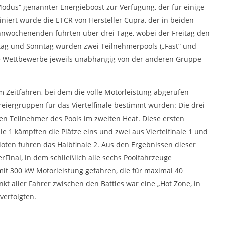
odus“ genannter Energieboost zur Verfügung, der für einige
iert wurde die ETCR von Hersteller Cupra, der in beiden
nwochenenden führten über drei Tage, wobei der Freitag den
stag und Sonntag wurden zwei Teilnehmerpools („Fast“ und
hre Wettbewerbe jeweils unabhängig von der anderen Gruppe
 Zeitfahren, bei dem die volle Motorleistung abgerufen
iergruppen für das Viertelfinale bestimmt wurden: Die drei
ren Teilnehmer des Pools im zweiten Heat. Diese ersten
le 1 kämpften die Plätze eins und zwei aus Viertelfinale 1 und
Piloten fuhren das Halbfinale 2. Aus den Ergebnissen dieser
erFinal, in dem schließlich alle sechs Poolfahrzeuge
it 300 kW Motorleistung gefahren, die für maximal 40
t aller Fahrer zwischen den Battles war eine „Hot Zone, in
erfolgten.