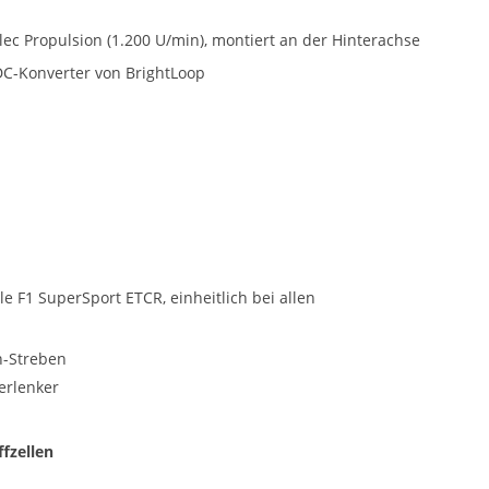
c Propulsion (1.200 U/min), montiert an der Hinterachse
DC-Konverter von BrightLoop
le F1 SuperSport ETCR, einheitlich bei allen
n-Streben
erlenker
fzellen