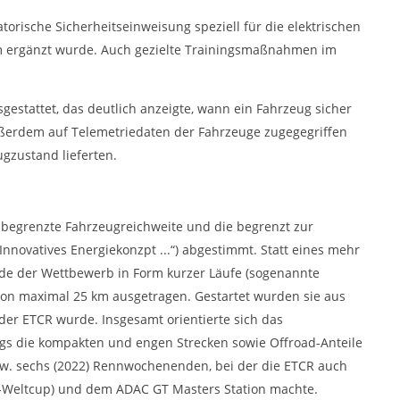
orische Sicherheitseinweisung speziell für die elektrischen
rm ergänzt wurde. Auch gezielte Trainingsmaßnahmen im
gestattet, das deutlich anzeigte, wann ein Fahrzeug sicher
ußerdem auf Telemetriedaten der Fahrzeuge zugegegriffen
gzustand lieferten.
 begrenzte Fahrzeugreichweite und die begrenzt zur
Innovatives Energiekonzpt ...“) abgestimmt. Statt eines mehr
 der Wettbewerb in Form kurzer Läufe (sogenannte
von maximal 25 km ausgetragen. Gestartet wurden sie aus
 der ETCR wurde. Insgesamt orientierte sich das
ngs die kompakten und engen Strecken sowie Offroad-Anteile
zw. sechs (2022) Rennwochenenden, bei der die ETCR auch
-Weltcup) und dem ADAC GT Masters Station machte.