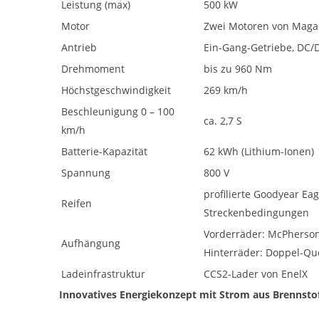
Statistiken zur Website-Nutzung.
Leistung (max)
500 kW
24 Monate
Motor
Zwei Motoren von Magale
Cookie Laufzeit:
Antrieb
Ein-Gang-Getriebe, DC/
Drehmoment
bis zu 960 Nm
Medien & externe Dienste
Höchstgeschwindigkeit
269 km/h
Um Inhalte von Videoplattformen und weiteren externen
Diensten anzeigen zu können, werden von diesen ggf. Cookies
Beschleunigung 0 – 100
gesetzt. Die Einbindung kann bei Bedarf einzeln aktiviert werden.
ca. 2,7 S
km/h
YouTube
Batterie-Kapazität
62 kWh (Lithium-Ionen)
Spannung
800 V
Google LLC
Anbieter:
profilierte Goodyear Eag
Reifen
Cookies, die ggf. zur Einbettung und
Zweck:
Streckenbedingungen
Bereitstellung von Videos auf unserer
Website gesetzt werden.
Vorderräder: McPherso
Aufhängung
Hinterräder: Doppel-Qu
Google Maps
Ladeinfrastruktur
CCS2-Lader von EnelX
Google LLC
Anbieter:
Innovatives Energiekonzept mit Strom aus Brennstof
Cookies, die ggf. zur Einbettung und