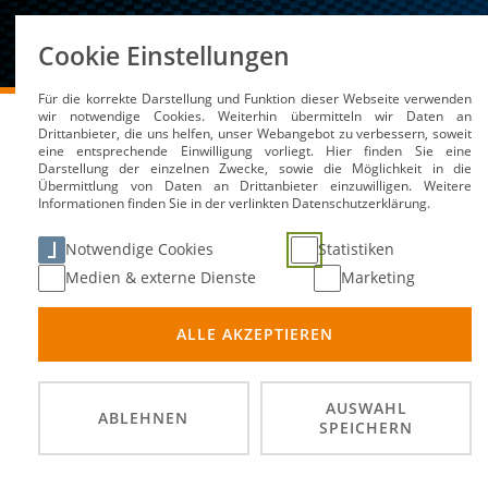
Über uns
Cookie Einstellungen
Für die korrekte Darstellung und Funktion dieser Webseite verwenden
DMSB
Medien / Service
Nachhaltigkeitsdatenbank
wir notwendige Cookies. Weiterhin übermitteln wir Daten an
Drittanbieter, die uns helfen, unser Webangebot zu verbessern, soweit
eine entsprechende Einwilligung vorliegt. Hier finden Sie eine
Darstellung der einzelnen Zwecke, sowie die Möglichkeit in die
Übermittlung von Daten an Drittanbieter einzuwilligen. Weitere
Informationen finden Sie in der verlinkten Datenschutzerklärung.
FIA ETCR: Pionier-Serie
Notwendige Cookies
Statistiken
Experimentierfeld
Medien & externe Dienste
Marketing
ALLE AKZEPTIEREN
#Fahrzeugtechnik
Mit der ETCR gab es ab dem Jahre 2021 die erste
AUSWAHL
ABLEHNEN
SPEICHERN
innovativem Wettbewerbsformat und vielen techn
Pioniergeist, aus dem auch nach dem frühen End