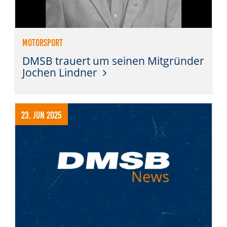
Anbieter:
DMSB
Motorsport
Zweck:
DMSB trauert um seinen Mitgründer
Dieser Cookie speichert Informationen zu
Jochen Lindner
verwendeten Hintergrundbildern der Website.
Cookie Laufzeit:
24 Stunden
23. Jun 2025
Cookie Consent
Name:
cookie_consent
Anbieter:
DMSB