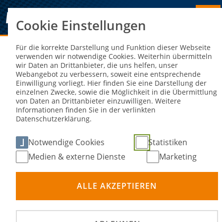
Cookie Einstellungen
Sie sind hier:
NEWS
Für die korrekte Darstellung und Funktion dieser Webseite
verwenden wir notwendige Cookies. Weiterhin übermitteln
wir Daten an Drittanbieter, die uns helfen, unser
Deutsche Kart-Meisterschaft erlebt
Webangebot zu verbessern, soweit eine entsprechende
Einwilligung vorliegt. Hier finden Sie eine Darstellung der
in Ampfing spannende Rennen und
einzelnen Zwecke, sowie die Möglichkeit in die Übermittlung
von Daten an Drittanbieter einzuwilligen. Weitere
neue Sieger
Informationen finden Sie in der verlinkten
Datenschutzerklärung.
14. Mai 2024
Notwendige Cookies
Statistiken
Medien & externe Dienste
Marketing
ALLE AKZEPTIEREN