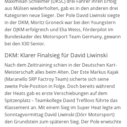
Maximilian Schleimer (DKSC) drei Fahrer ihren Erfolg
aus Mülsen wiederholten, gab es in den anderen drei
Anbieter:
Kategorien neue Sieger. Der Pole David Liwinski siegte
DMSB
in der DKM, Moritz Groneck war bei den Youngstern
der DJKM erfolgreich und Elia Weiss, Förderpilot im
Zweck:
Bundeskader des Motorsport Team Germany, gewann
Dieser Cookie speichert Informationen zu
verwendeten Hintergrundbildern der Website.
bei den X30 Senior.
DKM: Klarer Finalsieg für David Liwinski
Cookie Laufzeit:
24 Stunden
Nach dem Zeittraining schien in der Deutschen Kart-
Meisterschaft alles beim Alten. Der Este Markus Kajak
Cookie Consent
(Maranello SRP Factroy Team) sicherte sich seine
zweite Pole-Position in Folge. Doch bereits während
Name:
der Heats gab es erste Verschiebungen auf dem
cookie_consent
Spitzenplatz – Teamkollege David Trefilovs führte das
Klassement an. Mit einem Sieg im Super Heat legte am
Anbieter:
Sonntagvormittag David Liwinski (Dörr Motorsport)
DMSB
den Grundstein zum späteren Sieg. Der Pole erwischte