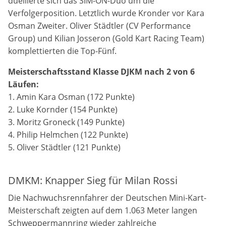
duellierte sich das SIM-ON-Duo um die
Anbieter:
Verfolgerposition. Letztlich wurde Kronder vor Kara
Google LLC
Osman Zweiter. Oliver Städtler (CV Performance
Group) und Kilian Josseron (Gold Kart Racing Team)
Zweck:
Cookies, die ggf. zur Einbettung und Bereitstellung
komplettierten die Top-Fünf.
von Videos auf unserer Website gesetzt werden.
Meisterschaftsstand Klasse DJKM nach 2 von 6
Läufen:
Google Maps
1. Amin Kara Osman (172 Punkte)
2. Luke Kornder (154 Punkte)
Anbieter:
3. Moritz Groneck (149 Punkte)
Google LLC
4. Philip Helmchen (122 Punkte)
5. Oliver Städtler (121 Punkte)
Zweck:
Cookies, die ggf. zur Einbettung und Bereitstellung
von interaktiven Karten auf unserer Website gesetzt
werden.
DMKM: Knapper Sieg für Milan Rossi
Die Nachwuchsrennfahrer der Deutschen Mini-Kart-
Meisterschaft zeigten auf dem 1.063 Meter langen
Marketing
Schweppermannring wieder zahlreiche