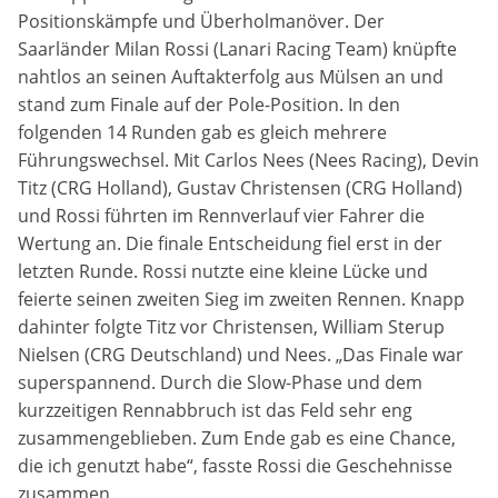
Marketing-Cookies werden von Drittanbietern verwendet,
Positionskämpfe und Überholmanöver. Der
um personalisierte Werbung anzuzeigen. Dazu verfolgen
Saarländer Milan Rossi (Lanari Racing Team) knüpfte
sie die Aktivitäten der Besucher über verschiedene
Websites hinweg.
nahtlos an seinen Auftakterfolg aus Mülsen an und
stand zum Finale auf der Pole-Position. In den
Google Ads
folgenden 14 Runden gab es gleich mehrere
Führungswechsel. Mit Carlos Nees (Nees Racing), Devin
Name:
Titz (CRG Holland), Gustav Christensen (CRG Holland)
_gcl_aw, _gcl_gs, _gclid, _gcl_au, FPGCLAW, FPAU
und Rossi führten im Rennverlauf vier Fahrer die
Wertung an. Die finale Entscheidung fiel erst in der
Anbieter:
letzten Runde. Rossi nutzte eine kleine Lücke und
Google LLC
feierte seinen zweiten Sieg im zweiten Rennen. Knapp
dahinter folgte Titz vor Christensen, William Sterup
Zweck:
Nielsen (CRG Deutschland) und Nees. „Das Finale war
Wir nutzen Marketing-Cookies, um den Erfolg unserer
superspannend. Durch die Slow-Phase und dem
Online-Werbemaßnahmen auf anderen Seiten zu
messen und damit eine optimale Verteilung unseres
kurzzeitigen Rennabbruch ist das Feld sehr eng
Werbebudgets zu gewährleisten.
zusammengeblieben. Zum Ende gab es eine Chance,
die ich genutzt habe“, fasste Rossi die Geschehnisse
Cookie Laufzeit:
zusammen.
90 Tage