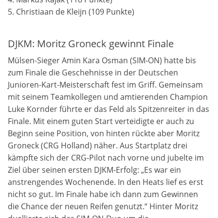
Anbieter:
5. Christiaan de Kleijn (109 Punkte)
Google LLC
DJKM: Moritz Groneck gewinnt Finale
Zweck:
Diese Cookies dienen zur Erhebung von Statistiken zur
Mülsen-Sieger Amin Kara Osman (SIM-ON) hatte bis
Website-Nutzung.
zum Finale die Geschehnisse in der Deutschen
Cookie Laufzeit:
Junioren-Kart-Meisterschaft fest im Griff. Gemeinsam
24 Monate
mit seinem Teamkollegen und amtierenden Champion
Luke Kornder führte er das Feld als Spitzenreiter in das
Finale. Mit einem guten Start verteidigte er auch zu
Beginn seine Position, von hinten rückte aber Moritz
Medien & externe Dienste
Groneck (CRG Holland) näher. Aus Startplatz drei
Um Inhalte von Videoplattformen und weiteren externen
Diensten anzeigen zu können, werden von diesen ggf.
kämpfte sich der CRG-Pilot nach vorne und jubelte im
Cookies gesetzt. Die Einbindung kann bei Bedarf einzeln
Ziel über seinen ersten DJKM-Erfolg: „Es war ein
aktiviert werden.
anstrengendes Wochenende. In den Heats lief es erst
nicht so gut. Im Finale habe ich dann zum Gewinnen
YouTube
die Chance der neuen Reifen genutzt.“ Hinter Moritz