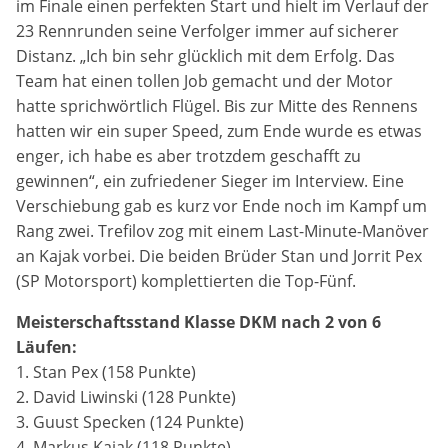
im Finale einen perfekten Start und hielt im Verlauf der
Zweck:
23 Rennrunden seine Verfolger immer auf sicherer
Dieser Cookie speichert die gewählten Cookie-
Distanz. „Ich bin sehr glücklich mit dem Erfolg. Das
Einstellungen.
Team hat einen tollen Job gemacht und der Motor
Cookie Laufzeit:
hatte sprichwörtlich Flügel. Bis zur Mitte des Rennens
12 Monate
hatten wir ein super Speed, zum Ende wurde es etwas
enger, ich habe es aber trotzdem geschafft zu
gewinnen“, ein zufriedener Sieger im Interview. Eine
Verschiebung gab es kurz vor Ende noch im Kampf um
Statistiken
Rang zwei. Trefilov zog mit einem Last-Minute-Manöver
Cookies, die der Sammlung von Informationen und
an Kajak vorbei. Die beiden Brüder Stan und Jorrit Pex
Erstellung von Berichten über die Website-
Nutzungsstatistik dienen, ohne dass einzelne
(SP Motorsport) komplettierten die Top-Fünf.
Besucher persönlich identifiziert werden können.
Meisterschaftsstand Klasse DKM nach 2 von 6
Google Analytics
Läufen:
1. Stan Pex (158 Punkte)
Name:
2. David Liwinski (128 Punkte)
_gat, _ga, _gid
3. Guust Specken (124 Punkte)
4. Markus Kajak (118 Punkte)