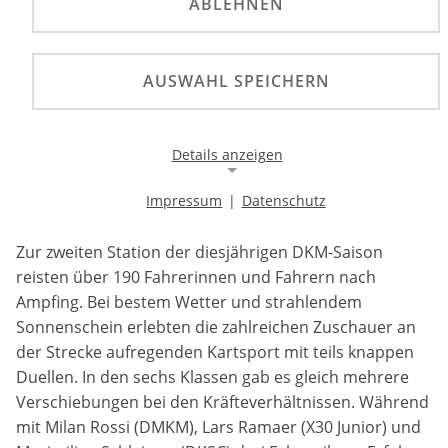
ABLEHNEN
©
AUSWAHL SPEICHERN
Bei besten Bedingungen gingen beim 2. Lauf der
Deutschen Kart-Meisterschaft (DKM) über 190
Teilnehmer in Ampfing an den Start, wobei sowohl
Details anzeigen
neue als auch alte Sieger sich in den sechs Klassen
abwechselten.
Impressum
|
Datenschutz
Notwendige Cookies
Notwendige Cookies ermöglichen die Kernfunktionalität
Zur zweiten Station der diesjährigen DKM-Saison
einer Website. Sie helfen dabei, die Website nutzbar zu
reisten über 190 Fahrerinnen und Fahrern nach
machen, indem sie grundlegende Funktionen
ermöglichen. Ohne diese Cookies kann die Website nicht
Ampfing. Bei bestem Wetter und strahlendem
richtig funktionieren.
Sonnenschein erlebten die zahlreichen Zuschauer an
der Strecke aufregenden Kartsport mit teils knappen
Background Image
Duellen. In den sechs Klassen gab es gleich mehrere
Verschiebungen bei den Kräfteverhältnissen. Während
Name:
mit Milan Rossi (DMKM), Lars Ramaer (X30 Junior) und
gw-cookie-bgimage