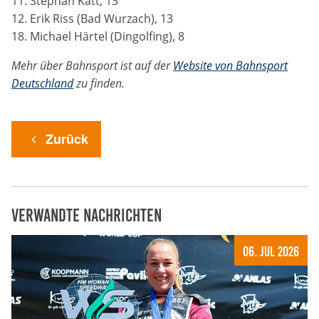
11. Stephan Katt, 13
Anbieter:
12. Erik Riss (Bad Wurzach), 13
Google LLC
18. Michael Härtel (Dingolfing), 8
Zweck:
Mehr über Bahnsport ist auf der
Website von Bahnsport
Cookies, die ggf. zur Einbettung und Bereitstellung
Deutschland
zu finden.
von Videos auf unserer Website gesetzt werden.
Google Maps
Zurück
Anbieter:
Google LLC
Zweck:
Verwandte Nachrichten
Cookies, die ggf. zur Einbettung und Bereitstellung
von interaktiven Karten auf unserer Website gesetzt
06. Jul 2026
werden.
Marketing