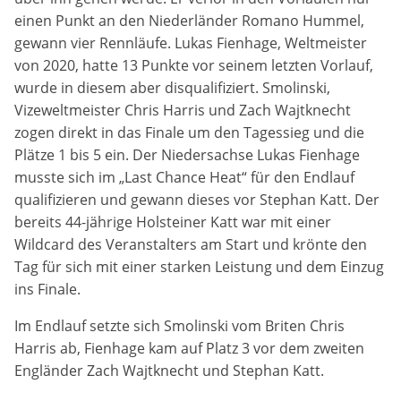
einen Punkt an den Niederländer Romano Hummel,
Anbieter:
gewann vier Rennläufe. Lukas Fienhage, Weltmeister
DMSB
von 2020, hatte 13 Punkte vor seinem letzten Vorlauf,
wurde in diesem aber disqualifiziert. Smolinski,
Zweck:
Vizeweltmeister Chris Harris und Zach Wajtknecht
Dieser Cookie speichert Informationen zu
zogen direkt in das Finale um den Tagessieg und die
verwendeten Hintergrundbildern der Website.
Plätze 1 bis 5 ein. Der Niedersachse Lukas Fienhage
Cookie Laufzeit:
musste sich im „Last Chance Heat“ für den Endlauf
24 Stunden
qualifizieren und gewann dieses vor Stephan Katt. Der
bereits 44-jährige Holsteiner Katt war mit einer
Wildcard des Veranstalters am Start und krönte den
Cookie Consent
Tag für sich mit einer starken Leistung und dem Einzug
ins Finale.
Name:
cookie_consent
Im Endlauf setzte sich Smolinski vom Briten Chris
Harris ab, Fienhage kam auf Platz 3 vor dem zweiten
Anbieter:
Engländer Zach Wajtknecht und Stephan Katt.
DMSB