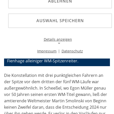
ABLEHNEN
©
Mit Martin Smolinski, Lukas Fienhage und Zach
AUSWAHL SPEICHERN
Wajtknecht waren drei punktgleiche Fahrer an der
Spitze der WM-Tabelle am Sonntag in den
deutschen Grand Prix in Scheeßel gestartet. Auf der
Details anzeigen
Sandbahn bei Bremen gewann Titelverteidiger
Smolinski den GP vor dem Briten Chris Harris und
Impressum
|
Datenschutz
Lukas Fienhage. Smolinski ist damit vier Punkte vor
Notwendige Cookies
Fienhage alleiniger WM-Spitzenreiter.
Notwendige Cookies ermöglichen die Kernfunktionalität
einer Website. Sie helfen dabei, die Website nutzbar zu
machen, indem sie grundlegende Funktionen
Die Konstellation mit drei punktgleichen Fahrern an
ermöglichen. Ohne diese Cookies kann die Website nicht
richtig funktionieren.
der Spitze vor dem dritten der fünf WM-Läufe war
außergewöhnlich. In Scheeßel, wo Egon Müller genau
Background Image
vor 50 Jahren seinen ersten WM-Titel gewann, ließ der
amtierende Weltmeister Martin Smolinski von Beginn
Name:
keinen Zweifel daran, dass die Entscheidung 2024 nur
gw-cookie-bgimage
über ihn gehen werde. Er verlor in den Vorläufen nur