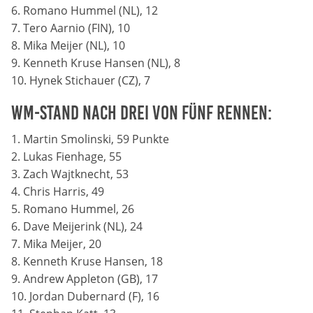
Anbieter:
6. Romano Hummel (NL), 12
Google LLC
7. Tero Aarnio (FIN), 10
8. Mika Meijer (NL), 10
Zweck:
9. Kenneth Kruse Hansen (NL), 8
Diese Cookies dienen zur Erhebung von Statistiken zur
10. Hynek Stichauer (CZ), 7
Website-Nutzung.
WM-Stand nach drei von fünf Rennen:
Cookie Laufzeit:
24 Monate
1. Martin Smolinski, 59 Punkte
2. Lukas Fienhage, 55
3. Zach Wajtknecht, 53
4. Chris Harris, 49
Medien & externe Dienste
5. Romano Hummel, 26
Um Inhalte von Videoplattformen und weiteren externen
Diensten anzeigen zu können, werden von diesen ggf.
6. Dave Meijerink (NL), 24
Cookies gesetzt. Die Einbindung kann bei Bedarf einzeln
7. Mika Meijer, 20
aktiviert werden.
8. Kenneth Kruse Hansen, 18
9. Andrew Appleton (GB), 17
YouTube
10. Jordan Dubernard (F), 16