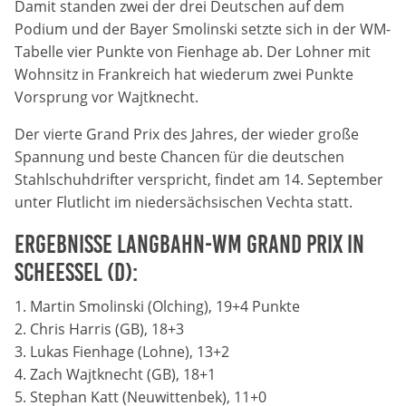
Damit standen zwei der drei Deutschen auf dem
Zweck:
Podium und der Bayer Smolinski setzte sich in der WM-
Dieser Cookie speichert die gewählten Cookie-
Tabelle vier Punkte von Fienhage ab. Der Lohner mit
Einstellungen.
Wohnsitz in Frankreich hat wiederum zwei Punkte
Cookie Laufzeit:
Vorsprung vor Wajtknecht.
12 Monate
Der vierte Grand Prix des Jahres, der wieder große
Spannung und beste Chancen für die deutschen
Stahlschuhdrifter verspricht, findet am 14. September
Statistiken
unter Flutlicht im niedersächsischen Vechta statt.
Cookies, die der Sammlung von Informationen und
Erstellung von Berichten über die Website-
Ergebnisse Langbahn-WM Grand Prix in
Nutzungsstatistik dienen, ohne dass einzelne
Scheeßel (D):
Besucher persönlich identifiziert werden können.
1. Martin Smolinski (Olching), 19+4 Punkte
Google Analytics
2. Chris Harris (GB), 18+3
3.
Lukas Fienhage (Lohne), 13+2
Name:
_gat, _ga, _gid
4. Zach Wajtknecht (GB), 18+1
5. Stephan Katt (Neuwittenbek), 11+0