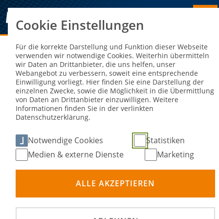
Cookie Einstellungen
Sie sind hier:
NEWS
Für die korrekte Darstellung und Funktion dieser Webseite
verwenden wir notwendige Cookies. Weiterhin übermitteln
wir Daten an Drittanbieter, die uns helfen, unser
Langbahn-WM 2024: Smolinski
Webangebot zu verbessern, soweit eine entsprechende
Einwilligung vorliegt. Hier finden Sie eine Darstellung der
gewinnt in Scheeßel und übernimmt
einzelnen Zwecke, sowie die Möglichkeit in die Übermittlung
von Daten an Drittanbieter einzuwilligen. Weitere
alleine WM-Führung
Informationen finden Sie in der verlinkten
Datenschutzerklärung.
19. Aug 2024
Notwendige Cookies
Statistiken
Medien & externe Dienste
Marketing
ALLE AKZEPTIEREN