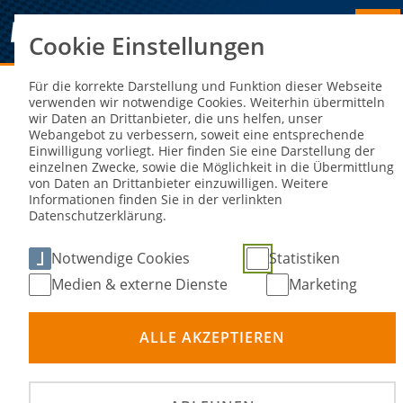
Cookie Einstellungen
Sie sind hier:
NEWS
Für die korrekte Darstellung und Funktion dieser Webseite
verwenden wir notwendige Cookies. Weiterhin übermitteln
wir Daten an Drittanbieter, die uns helfen, unser
Langbahn-WM: Smolinski jagd den
Webangebot zu verbessern, soweit eine entsprechende
Einwilligung vorliegt. Hier finden Sie eine Darstellung der
Leader Harris
einzelnen Zwecke, sowie die Möglichkeit in die Übermittlung
von Daten an Drittanbieter einzuwilligen. Weitere
Informationen finden Sie in der verlinkten
18. Jul 2023
Datenschutzerklärung.
Notwendige Cookies
Statistiken
Medien & externe Dienste
Marketing
ALLE AKZEPTIEREN