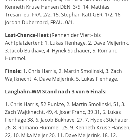
Anbieter:
Kenneth Kruse Hansen DEN, 3/5, 14. Mathias
Google LLC
Tresarrieu, FRA, 2/2, 15. Stephan Katt GER, 1/2, 16.
Jordan Dubernard, FRAU, 0/1.
Zweck:
Diese Cookies dienen zur Erhebung von Statistiken zur
Last-Chance-Heat
(Rennen der Viert- bis
Website-Nutzung.
Achtplatzierten): 1. Lukas Fienhage, 2. Dave Meijerink,
3. Jacob Bukhave, 4. Hynek Stichauer, 5. Romano
Cookie Laufzeit:
Hummel.
24 Monate
Finale:
1. Chris Harris, 2. Martin Smolinski, 3. Zach
Wajtknecht, 4. Dave Meijerink, 5. Lukas Fienhage.
Medien & externe Dienste
Langbahn-WM Stand nach 3 von 6 Finals:
Um Inhalte von Videoplattformen und weiteren externen
Diensten anzeigen zu können, werden von diesen ggf.
1. Chris Harris, 52 Punkte, 2. Martin Smolinski, 51, 3.
Cookies gesetzt. Die Einbindung kann bei Bedarf einzeln
aktiviert werden.
Zach Wajtknecht, 49, 4. Josef Franc, 39 31, 5. Lukas
Fienhage 38, 6. Jacob Bukhave, 27, 7. Hydek Stichauer,
YouTube
26, 8. Romano Hummel, 25, 9. Kenneth Kruse Hansen,
22, 10. Mika Meijer 20, 11. Dave Meijerink, 18, 12.