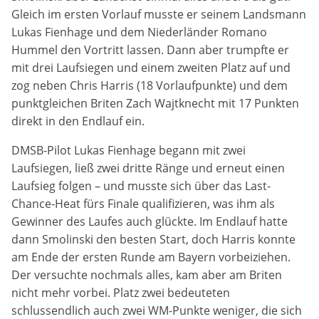
Gleich im ersten Vorlauf musste er seinem Landsmann
Anbieter:
Lukas Fienhage und dem Niederländer Romano
DMSB
Hummel den Vortritt lassen. Dann aber trumpfte er
mit drei Laufsiegen und einem zweiten Platz auf und
Zweck:
zog neben Chris Harris (18 Vorlaufpunkte) und dem
Dieser Cookie speichert Informationen zu
punktgleichen Briten Zach Wajtknecht mit 17 Punkten
verwendeten Hintergrundbildern der Website.
direkt in den Endlauf ein.
Cookie Laufzeit:
DMSB-Pilot Lukas Fienhage begann mit zwei
24 Stunden
Laufsiegen, ließ zwei dritte Ränge und erneut einen
Laufsieg folgen – und musste sich über das Last-
Cookie Consent
Chance-Heat fürs Finale qualifizieren, was ihm als
Gewinner des Laufes auch glückte. Im Endlauf hatte
Name:
dann Smolinski den besten Start, doch Harris konnte
cookie_consent
am Ende der ersten Runde am Bayern vorbeiziehen.
Der versuchte nochmals alles, kam aber am Briten
Anbieter:
nicht mehr vorbei. Platz zwei bedeuteten
DMSB
schlussendlich auch zwei WM-Punkte weniger, die sich