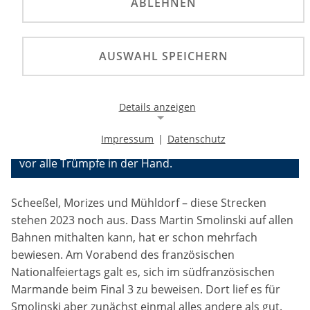
ABLEHNEN
Halbzeit in der Langbahn-WM: Drei von sechs Finals
AUSWAHL SPEICHERN
sind ausgetragen – und mit Martin Smolinski gibt es
nach wie vor ein heißes, deutsches Eisen unter den
Titelaspiraten. Der 38-jährige Olchinger liegt in der
Details anzeigen
Gesamtwertung nach seinem zweiten Rang beim
Final 3 in Marmande nur einen Punkt hinter dem
Impressum
|
Datenschutz
Führenden Chris Harris – und hält damit nach wie
Notwendige Cookies
vor alle Trümpfe in der Hand.
Notwendige Cookies ermöglichen die Kernfunktionalität
einer Website. Sie helfen dabei, die Website nutzbar zu
machen, indem sie grundlegende Funktionen
Scheeßel, Morizes und Mühldorf – diese Strecken
ermöglichen. Ohne diese Cookies kann die Website nicht
stehen 2023 noch aus. Dass Martin Smolinski auf allen
richtig funktionieren.
Bahnen mithalten kann, hat er schon mehrfach
Background Image
bewiesen. Am Vorabend des französischen
Nationalfeiertags galt es, sich im südfranzösischen
Name:
Marmande beim Final 3 zu beweisen. Dort lief es für
gw-cookie-bgimage
Smolinski aber zunächst einmal alles andere als gut.