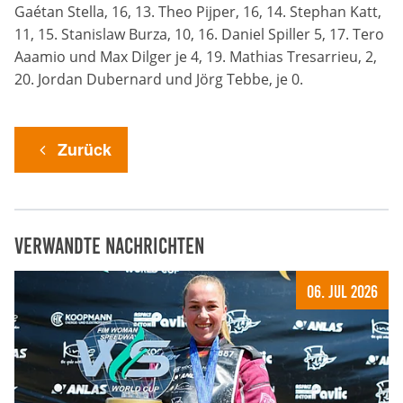
Anbieter:
Gaétan Stella, 16, 13. Theo Pijper, 16, 14. Stephan Katt,
Google LLC
11, 15. Stanislaw Burza, 10, 16. Daniel Spiller 5, 17. Tero
Aaamio und Max Dilger je 4, 19. Mathias Tresarrieu, 2,
Zweck:
20. Jordan Dubernard und Jörg Tebbe, je 0.
Cookies, die ggf. zur Einbettung und Bereitstellung
von Videos auf unserer Website gesetzt werden.
Zurück
Google Maps
Anbieter:
Google LLC
Verwandte Nachrichten
Zweck:
Cookies, die ggf. zur Einbettung und Bereitstellung
06. Jul 2026
von interaktiven Karten auf unserer Website gesetzt
werden.
Marketing