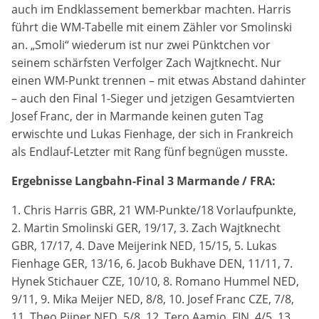
auch im Endklassement bemerkbar machten. Harris
Zweck:
führt die WM-Tabelle mit einem Zähler vor Smolinski
Dieser Cookie speichert die gewählten Cookie-
Einstellungen.
an. „Smoli“ wiederum ist nur zwei Pünktchen vor
seinem schärfsten Verfolger Zach Wajtknecht. Nur
Cookie Laufzeit:
einen WM-Punkt trennen – mit etwas Abstand dahinter
12 Monate
– auch den Final 1-Sieger und jetzigen Gesamtvierten
Josef Franc, der in Marmande keinen guten Tag
erwischte und Lukas Fienhage, der sich in Frankreich
als Endlauf-Letzter mit Rang fünf begnügen musste.
Statistiken
Cookies, die der Sammlung von Informationen und
Ergebnisse Langbahn-Final 3 Marmande / FRA:
Erstellung von Berichten über die Website-
Nutzungsstatistik dienen, ohne dass einzelne
1. Chris Harris GBR, 21 WM-Punkte/18 Vorlaufpunkte,
Besucher persönlich identifiziert werden können.
2. Martin Smolinski GER, 19/17, 3. Zach Wajtknecht
Google Analytics
GBR, 17/17, 4. Dave Meijerink NED, 15/15, 5. Lukas
Fienhage GER, 13/16, 6. Jacob Bukhave DEN, 11/11, 7.
Name:
Hynek Stichauer CZE, 10/10, 8. Romano Hummel NED,
_gat, _ga, _gid
9/11, 9. Mika Meijer NED, 8/8, 10. Josef Franc CZE, 7/8,
11. Theo Pijper NED, 5/8, 12. Tero Aamio, FIN, 4/5, 13.