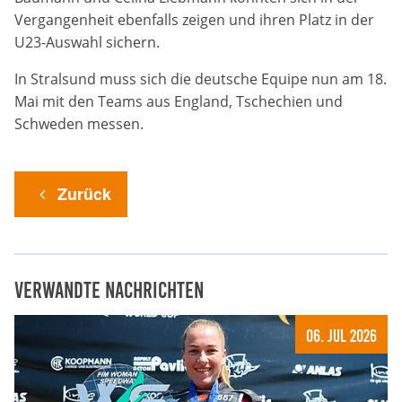
Vergangenheit ebenfalls zeigen und ihren Platz in der
Anbieter:
U23-Auswahl sichern.
DMSB
In Stralsund muss sich die deutsche Equipe nun am 18.
Zweck:
Mai mit den Teams aus England, Tschechien und
Dieser Cookie speichert Informationen zu
Schweden messen.
verwendeten Hintergrundbildern der Website.
Cookie Laufzeit:
24 Stunden
Zurück
Cookie Consent
Verwandte Nachrichten
Name:
cookie_consent
06. Jul 2026
Anbieter:
DMSB