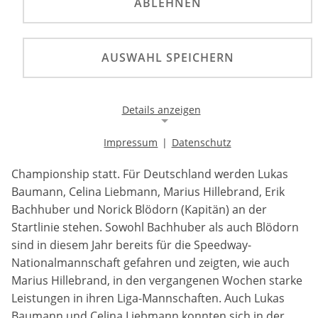
ABLEHNEN
AUSWAHL SPEICHERN
Am 18. Mai findet im mecklenburgischen Stralsund
das Semifinale zur European U23 Team Speedway
Championship statt.
Details anzeigen
Am 18. Mai findet im mecklenburgischen Stralsund das
Impressum
|
Datenschutz
Notwendige Cookies
Semifinale zur European U23 Team Speedway
Championship statt. Für Deutschland werden Lukas
Notwendige Cookies ermöglichen die Kernfunktionalität
einer Website. Sie helfen dabei, die Website nutzbar zu
Baumann, Celina Liebmann, Marius Hillebrand, Erik
machen, indem sie grundlegende Funktionen
Bachhuber und Norick Blödorn (Kapitän) an der
ermöglichen. Ohne diese Cookies kann die Website nicht
richtig funktionieren.
Startlinie stehen. Sowohl Bachhuber als auch Blödorn
sind in diesem Jahr bereits für die Speedway-
Background Image
Nationalmannschaft gefahren und zeigten, wie auch
Marius Hillebrand, in den vergangenen Wochen starke
Name:
Leistungen in ihren Liga-Mannschaften. Auch Lukas
gw-cookie-bgimage
Baumann und Celina Liebmann konnten sich in der