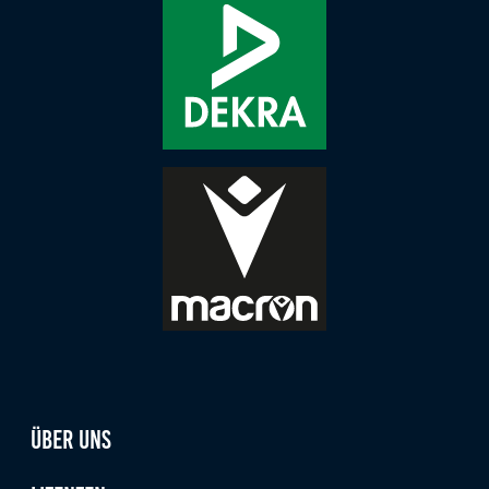
Anbieter:
Google LLC
Zweck:
Cookies, die ggf. zur Einbettung und Bereitstellung
von Videos auf unserer Website gesetzt werden.
Google Maps
Anbieter:
Google LLC
Zweck:
Cookies, die ggf. zur Einbettung und Bereitstellung
von interaktiven Karten auf unserer Website gesetzt
werden.
Über uns
Marketing