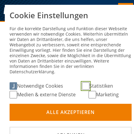
Cookie Einstellungen
Sie sind hier:
NEWS
Für die korrekte Darstellung und Funktion dieser Webseite
verwenden wir notwendige Cookies. Weiterhin übermitteln
wir Daten an Drittanbieter, die uns helfen, unser
Semifinale zur European U23 Team
Webangebot zu verbessern, soweit eine entsprechende
Einwilligung vorliegt. Hier finden Sie eine Darstellung der
Speedway Championship steigt in
einzelnen Zwecke, sowie die Möglichkeit in die Übermittlung
von Daten an Drittanbieter einzuwilligen. Weitere
Stralsund
Informationen finden Sie in der verlinkten
Datenschutzerklärung.
16. Mai 2023
Notwendige Cookies
Statistiken
Medien & externe Dienste
Marketing
ALLE AKZEPTIEREN