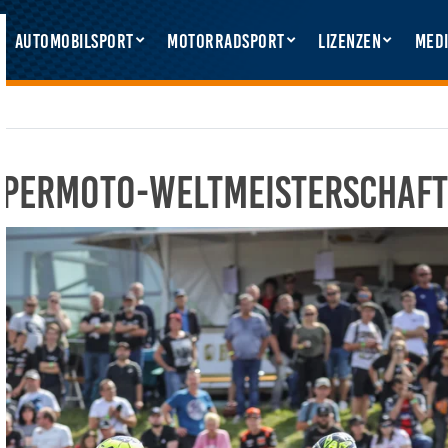
Automobilsport
Motorradsport
Lizenzen
Medi
SuperMoto-Weltmeisterschaft