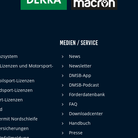
Medien / Service
enzsystem
News
 Lizenzen und Motorsport-
Newsletter
DMSB-App
ilsport-Lizenzen
DMSB-Podcast
dsport-Lizenzen
Förderdatenbank
rt-Lizenzen
FAQ
rd
Downloadcenter
rmit Nordschleife
Handbuch
ersicherungen
Presse
Unfallmeldung