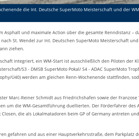
Wochenende die Int. Deutsche SuperMoto Meisterschaft und der WM
dem Asphalt und maximale Action über die gesamte Renndistanz – d
k nach St. Wendel zur Int. Deutschen SuperMoto Meisterschaft un
ann ziehen.
chaft integriert, ein WM-Start ist ausschließlich den Piloten der K
terschaft/S3 - DMSB SuperMoto Pokal/ S4 - ADAC SuperMoto Trophy
rophy/Ü40) werden am gleichen Renn-Wochenende stattfinden, sod
ster Marc-Reiner Schmidt aus Friedrichshafen sowie der Franzose 
lien um die WM-Gesamtführung duellierten. Der Förderfahrer des A
ik Closen, die als Lokalmatadoren beim GP of Germany antreten un
hren gefahren und aus einer Hauptverkehrsstraße, dem Parkplatz 