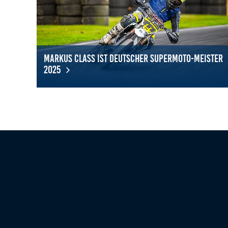
Zweck:
Bereitstellung von interaktiven Karten auf
unserer Website gesetzt werden.
Marketing
Markus Class ist Deutscher Supermoto-Meister
Marketing-Cookies werden von Drittanbietern verwendet, um
2025
personalisierte Werbung anzuzeigen. Dazu verfolgen sie die
Aktivitäten der Besucher über verschiedene Websites hinweg.
Markus Class ist Deutscher Supermoto-Meister 2025
Google Ads
_gcl_aw, _gcl_gs, _gclid, _gcl_au, FPGCLAW,
Name:
FPAU
Google LLC
Anbieter:
Wir nutzen Marketing-Cookies, um den
Zweck:
Erfolg unserer Online-Werbemaßnahmen
auf anderen Seiten zu messen und damit
eine optimale Verteilung unseres
Werbebudgets zu gewährleisten.
90 Tage
Cookie Laufzeit: