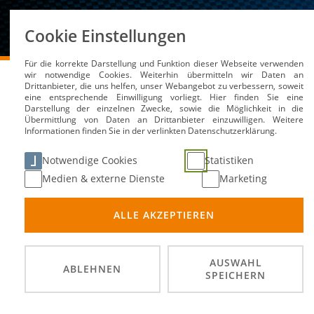
Über uns
Cookie Einstellungen
Für die korrekte Darstellung und Funktion dieser Webseite verwenden
DMSB
Medien / Service
News
wir notwendige Cookies. Weiterhin übermitteln wir Daten an
Drittanbieter, die uns helfen, unser Webangebot zu verbessern, soweit
eine entsprechende Einwilligung vorliegt. Hier finden Sie eine
Darstellung der einzelnen Zwecke, sowie die Möglichkeit in die
Übermittlung von Daten an Drittanbieter einzuwilligen. Weitere
St. Wendel bereit für 
Informationen finden Sie in der verlinkten Datenschutzerklärung.
Notwendige Cookies
Statistiken
02. Jun 2023
Medien & externe Dienste
Marketing
ALLE AKZEPTIEREN
AUSWAHL
ABLEHNEN
SPEICHERN