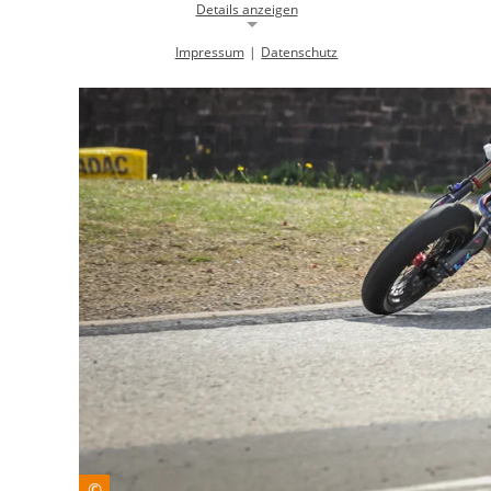
Details anzeigen
Impressum
|
Datenschutz
Notwendige Cookies
Notwendige Cookies ermöglichen die Kernfunktionalität einer
Website. Sie helfen dabei, die Website nutzbar zu machen, indem sie
grundlegende Funktionen ermöglichen. Ohne diese Cookies kann die
Website nicht richtig funktionieren.
Background Image
gw-cookie-bgimage
Name:
DMSB
Anbieter:
Dieser Cookie speichert Informationen zu
Zweck:
verwendeten Hintergrundbildern der
Website.
24 Stunden
Cookie Laufzeit:
Cookie Consent
©