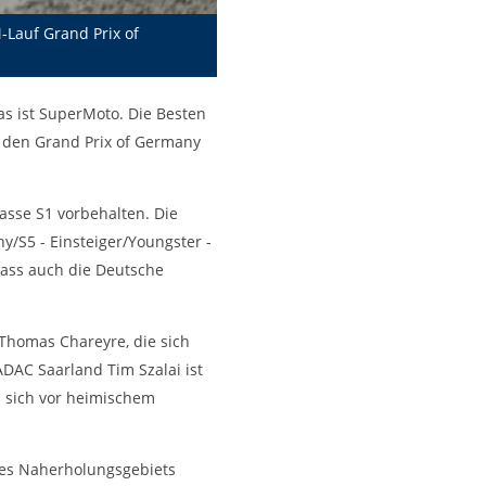
-Lauf Grand Prix of
as ist SuperMoto. Die Besten
d den Grand Prix of Germany
lasse S1 vorbehalten. Die
/S5 - Einsteiger/Youngster -
ass auch die Deutsche
Thomas Chareyre, die sich
DAC Saarland Tim Szalai ist
d sich vor heimischem
des Naherholungsgebiets