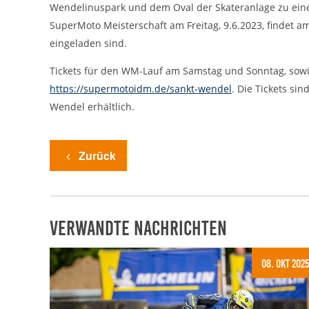
Statistiken zur Website-Nutzung.
Wendelinuspark und dem Oval der Skateranlage zu eine
24 Monate
SuperMoto Meisterschaft am Freitag, 9.6.2023, findet a
Cookie Laufzeit:
eingeladen sind.
Tickets für den WM-Lauf am Samstag und Sonntag, sowie 
Medien & externe Dienste
https://supermotoidm.de/sankt-wendel
. Die Tickets si
Um Inhalte von Videoplattformen und weiteren externen
Diensten anzeigen zu können, werden von diesen ggf. Cookies
Wendel erhältlich.
gesetzt. Die Einbindung kann bei Bedarf einzeln aktiviert werden.
YouTube
Zurück
Google LLC
Anbieter:
Cookies, die ggf. zur Einbettung und
Zweck:
Bereitstellung von Videos auf unserer
Website gesetzt werden.
Verwandte Nachrichten
Google Maps
08. Okt 202
Google LLC
Anbieter:
Cookies, die ggf. zur Einbettung und