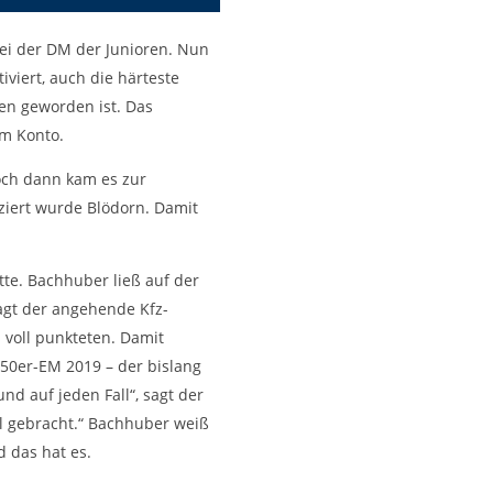
bei der DM der Junioren. Nun
viert, auch die härteste
en geworden ist. Das
em Konto.
doch dann kam es zur
iziert wurde Blödorn. Damit
te. Bachhuber ließ auf der
agt der angehende Kfz-
voll punkteten. Damit
250er-EM 2019 – der bislang
und auf jeden Fall“, sagt der
el gebracht.“ Bachhuber weiß
 das hat es.