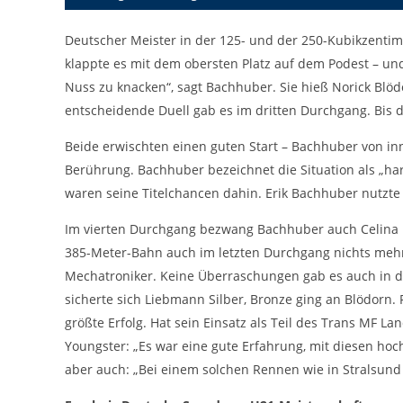
cookie_consent
Name:
Deutscher Meister in der 125- und der 250-Kubikzentim
DMSB
Anbieter:
klappte es mit dem obersten Platz auf dem Podest – un
Dieser Cookie speichert die gewählten
Nuss zu knacken“, sagt Bachhuber. Sie hieß Norick Blö
Zweck:
Cookie-Einstellungen.
entscheidende Duell gab es im dritten Durchgang. Bis 
12 Monate
Cookie Laufzeit:
Beide erwischten einen guten Start – Bachhuber von inn
Berührung. Bachhuber bezeichnet die Situation als „har
waren seine Titelchancen dahin. Erik Bachhuber nutzte d
Statistiken
Cookies, die der Sammlung von Informationen und Erstellung von
Im vierten Durchgang bezwang Bachhuber auch Celina L
Berichten über die Website-Nutzungsstatistik dienen, ohne dass
einzelne Besucher persönlich identifiziert werden können.
385-Meter-Bahn auch im letzten Durchgang nichts mehr 
Mechatroniker. Keine Überraschungen gab es auch in d
Google Analytics
sicherte sich Liebmann Silber, Bronze ging an Blödorn.
_gat, _ga, _gid
größte Erfolg. Hat sein Einsatz als Teil des Trans MF Lan
Name:
Youngster: „Es war eine gute Erfahrung, mit diesen hoc
Google LLC
Anbieter:
aber auch: „Bei einem solchen Rennen wie in Stralsund 
Diese Cookies dienen zur Erhebung von
Zweck: