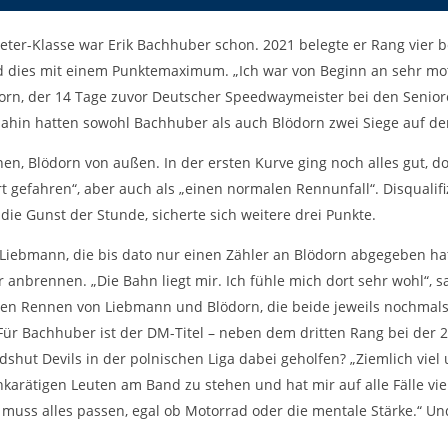
eter-Klasse war Erik Bachhuber schon. 2021 belegte er Rang vier 
d dies mit einem Punktemaximum. „Ich war von Beginn an sehr moti
dorn, der 14 Tage zuvor Deutscher Speedwaymeister bei den Senior
dahin hatten sowohl Bachhuber als auch Blödorn zwei Siege auf d
en, Blödorn von außen. In der ersten Kurve ging noch alles gut, 
t gefahren“, aber auch als „einen normalen Rennunfall“. Disqualif
ie Gunst der Stunde, sicherte sich weitere drei Punkte.
iebmann, die bis dato nur einen Zähler an Blödorn abgegeben hat
anbrennen. „Die Bahn liegt mir. Ich fühle mich dort sehr wohl“, s
en Rennen von Liebmann und Blödorn, die beide jeweils nochmals 
 Für Bachhuber ist der DM-Titel – neben dem dritten Rang bei der 
dshut Devils in der polnischen Liga dabei geholfen? „Ziemlich viel 
hkarätigen Leuten am Band zu stehen und hat mir auf alle Fälle vi
muss alles passen, egal ob Motorrad oder die mentale Stärke.“ Und