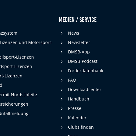
Medien / Service
enzsystem
News
 Lizenzen und Motorsport-
Newsletter
DMSB-App
ilsport-Lizenzen
DMSB-Podcast
dsport-Lizenzen
Förderdatenbank
rt-Lizenzen
FAQ
rd
Downloadcenter
rmit Nordschleife
Handbuch
ersicherungen
Presse
Unfallmeldung
Kalender
Clubs finden