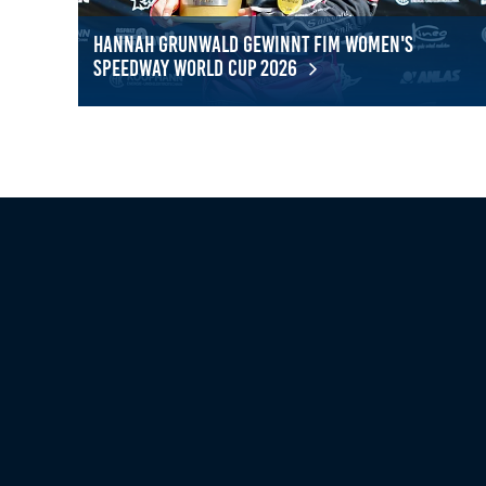
Zweck:
Bereitstellung von interaktiven Karten auf
unserer Website gesetzt werden.
Hannah Grunwald gewinnt FIM Women's
Speedway World Cup 2026
Marketing
Hannah Grunwald gewinnt FIM Women's Speedway Wor
Marketing-Cookies werden von Drittanbietern verwendet, um
personalisierte Werbung anzuzeigen. Dazu verfolgen sie die
Aktivitäten der Besucher über verschiedene Websites hinweg.
Google Ads
_gcl_aw, _gcl_gs, _gclid, _gcl_au, FPGCLAW,
Name:
FPAU
Google LLC
Anbieter:
Wir nutzen Marketing-Cookies, um den
Zweck:
Erfolg unserer Online-Werbemaßnahmen
auf anderen Seiten zu messen und damit
eine optimale Verteilung unseres
Werbebudgets zu gewährleisten.
90 Tage
Cookie Laufzeit: