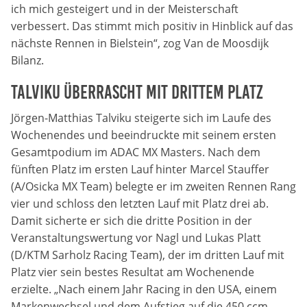
ich mich gesteigert und in der Meisterschaft
Anbieter:
Google LLC
verbessert. Das stimmt mich positiv in Hinblick auf das
nächste Rennen in Bielstein“, zog Van de Moosdijk
Zweck:
Bilanz.
Diese Cookies dienen zur Erhebung von Statistiken zur
Website-Nutzung.
Talviku überrascht mit drittem Platz
Cookie Laufzeit:
Jörgen-Matthias Talviku steigerte sich im Laufe des
24 Monate
Wochenendes und beeindruckte mit seinem ersten
Gesamtpodium im ADAC MX Masters. Nach dem
fünften Platz im ersten Lauf hinter Marcel Stauffer
(A/Osicka MX Team) belegte er im zweiten Rennen Rang
Medien & externe Dienste
vier und schloss den letzten Lauf mit Platz drei ab.
Um Inhalte von Videoplattformen und weiteren externen
Damit sicherte er sich die dritte Position in der
Diensten anzeigen zu können, werden von diesen ggf.
Cookies gesetzt. Die Einbindung kann bei Bedarf einzeln
Veranstaltungswertung vor Nagl und Lukas Platt
aktiviert werden.
(D/KTM Sarholz Racing Team), der im dritten Lauf mit
Platz vier sein bestes Resultat am Wochenende
YouTube
erzielte. „Nach einem Jahr Racing in den USA, einem
Markenwechsel und dem Aufstieg auf die 450 ccm