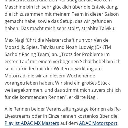
Anbieter:
Maschine bin ich sehr glücklich über die Entwicklung,
Google LLC
die ich zusammen mit meinem Team in dieser Saison
gemacht habe, sowie das Setup, das wir gefunden
Zweck:
haben. Das macht mich sehr stolz“, strahlte Talviku.
Cookies, die ggf. zur Einbettung und Bereitstellung
von Videos auf unserer Website gesetzt werden.
Max Nagl führt die Meisterschaft nun vor Van de
Moosdijk, Spies, Talviku und Noah Ludwig (D/KTM
Google Maps
Sarholz Racing Team) an. „Trotz der Probleme im
ersten Lauf mit einem verbogenen Schalthebel bin ich
Anbieter:
sehr zufrieden mit der Weiterentwicklung am
Google LLC
Motorrad, die wir an diesem Wochenende
vorangetrieben haben. Wir sind ein großes Stück
Zweck:
weitergekommen, und das stimmt mich zuversichtlich
Cookies, die ggf. zur Einbettung und Bereitstellung
von interaktiven Karten auf unserer Website gesetzt
für die kommenden Rennen“, erklärte Nagl.
werden.
Alle Rennen beider Veranstaltungstage können als Re-
Livestreams oder in Einzelrennen kostenlos über die
Playlist ADAC MX Masters
auf dem
ADAC Motorsport
Marketing