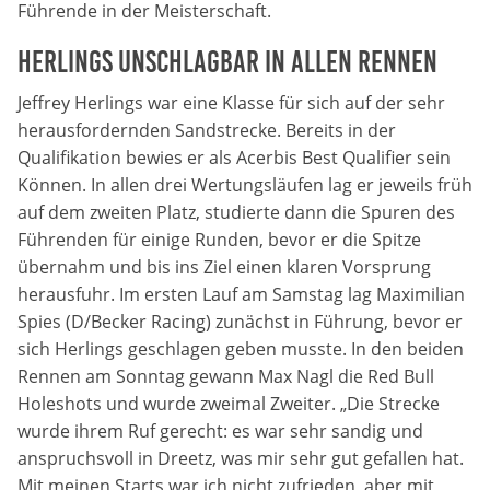
Führende in der Meisterschaft.
Anbieter:
Herlings unschlagbar in allen Rennen
DMSB
Jeffrey Herlings war eine Klasse für sich auf der sehr
Zweck:
herausfordernden Sandstrecke. Bereits in der
Dieser Cookie speichert Informationen zu
Qualifikation bewies er als Acerbis Best Qualifier sein
verwendeten Hintergrundbildern der Website.
Können. In allen drei Wertungsläufen lag er jeweils früh
Cookie Laufzeit:
auf dem zweiten Platz, studierte dann die Spuren des
24 Stunden
Führenden für einige Runden, bevor er die Spitze
übernahm und bis ins Ziel einen klaren Vorsprung
herausfuhr. Im ersten Lauf am Samstag lag Maximilian
Cookie Consent
Spies (D/Becker Racing) zunächst in Führung, bevor er
sich Herlings geschlagen geben musste. In den beiden
Name:
Rennen am Sonntag gewann Max Nagl die Red Bull
cookie_consent
Holeshots und wurde zweimal Zweiter. „Die Strecke
wurde ihrem Ruf gerecht: es war sehr sandig und
Anbieter:
anspruchsvoll in Dreetz, was mir sehr gut gefallen hat.
DMSB
Mit meinen Starts war ich nicht zufrieden, aber mit