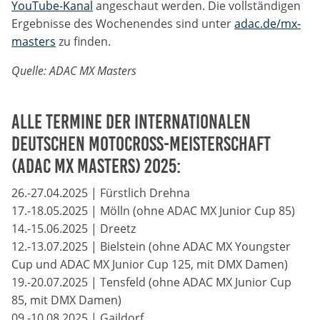
YouTube-Kanal
angeschaut werden. Die vollständigen
Marketing-Cookies werden von Drittanbietern verwendet,
um personalisierte Werbung anzuzeigen. Dazu verfolgen
Ergebnisse des Wochenendes sind unter
adac.de/mx-
sie die Aktivitäten der Besucher über verschiedene
masters
zu finden.
Websites hinweg.
Quelle: ADAC MX Masters
Google Ads
Name:
Alle Termine der Internationalen
_gcl_aw, _gcl_gs, _gclid, _gcl_au, FPGCLAW, FPAU
Deutschen Motocross-Meisterschaft
(ADAC MX Masters) 2025:
Anbieter:
Google LLC
26.-27.04.2025 | Fürstlich Drehna
17.-18.05.2025 | Mölln (ohne ADAC MX Junior Cup 85)
Zweck:
14.-15.06.2025 | Dreetz
Wir nutzen Marketing-Cookies, um den Erfolg unserer
12.-13.07.2025 | Bielstein (ohne ADAC MX Youngster
Online-Werbemaßnahmen auf anderen Seiten zu
messen und damit eine optimale Verteilung unseres
Cup und ADAC MX Junior Cup 125, mit DMX Damen)
Werbebudgets zu gewährleisten.
19.-20.07.2025 | Tensfeld (ohne ADAC MX Junior Cup
85, mit DMX Damen)
Cookie Laufzeit:
09.-10.08.2025 | Gaildorf
90 Tage