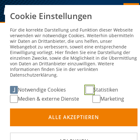
Cookie Einstellungen
Sie sind hier:
NEWS
Für die korrekte Darstellung und Funktion dieser Webseite
verwenden wir notwendige Cookies. Weiterhin übermitteln
wir Daten an Drittanbieter, die uns helfen, unser
Int. Dt. Motocross-Meisterschaft in
Webangebot zu verbessern, soweit eine entsprechende
Einwilligung vorliegt. Hier finden Sie eine Darstellung der
Dreetz: Herlings dominiert mit
einzelnen Zwecke, sowie die Möglichkeit in die Übermittlung
von Daten an Drittanbieter einzuwilligen. Weitere
Dreifach-Sieg
Informationen finden Sie in der verlinkten
Datenschutzerklärung.
16. Jun 2025
Notwendige Cookies
Statistiken
Medien & externe Dienste
Marketing
ALLE AKZEPTIEREN
©