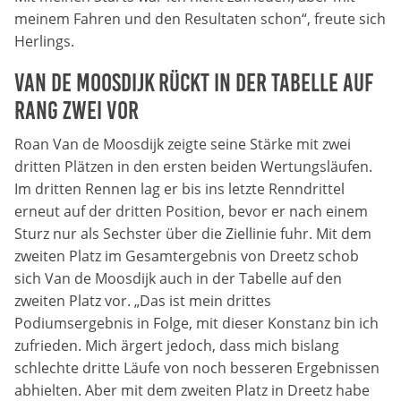
meinem Fahren und den Resultaten schon“, freute sich
Zweck:
Dieser Cookie speichert die gewählten Cookie-
Herlings.
Einstellungen.
Van de Moosdijk rückt in der Tabelle auf
Cookie Laufzeit:
Rang zwei vor
12 Monate
Roan Van de Moosdijk zeigte seine Stärke mit zwei
dritten Plätzen in den ersten beiden Wertungsläufen.
Im dritten Rennen lag er bis ins letzte Renndrittel
Statistiken
erneut auf der dritten Position, bevor er nach einem
Cookies, die der Sammlung von Informationen und
Erstellung von Berichten über die Website-
Sturz nur als Sechster über die Ziellinie fuhr. Mit dem
Nutzungsstatistik dienen, ohne dass einzelne
zweiten Platz im Gesamtergebnis von Dreetz schob
Besucher persönlich identifiziert werden können.
sich Van de Moosdijk auch in der Tabelle auf den
zweiten Platz vor. „Das ist mein drittes
Google Analytics
Podiumsergebnis in Folge, mit dieser Konstanz bin ich
zufrieden. Mich ärgert jedoch, dass mich bislang
Name:
schlechte dritte Läufe von noch besseren Ergebnissen
_gat, _ga, _gid
abhielten. Aber mit dem zweiten Platz in Dreetz habe