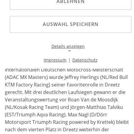
ABLEHNEN
Jeffrey Herlings sicherte sich beim ADAC MX
Masters die Maximalpunktzahl, während Jörgen-
Matthias Talviku und Roan Van de Moosdijk
AUSWAHL SPEICHERN
ebenfalls das Podium erreichten. Max Nagl konnte
zudem seine Führung in der Meisterschaft
erfolgreich verteidigen.
Details anzeigen
Impressum
|
Datenschutz
Bei der 150. Jubiläumsveranstaltung der
Notwendige Cookies
Internationalen Deutschen Motocross-Meisterschaft
Notwendige Cookies ermöglichen die Kernfunktionalität
(ADAC MX Masters) wurde Jeffrey Herlings (NL/Red Bull
einer Website. Sie helfen dabei, die Website nutzbar zu
KTM Factory Racing) seiner Favoritenrolle in Dreetz
machen, indem sie grundlegende Funktionen
ermöglichen. Ohne diese Cookies kann die Website nicht
gerecht. Mit drei deutlichen Laufsiegen gewann er die
richtig funktionieren.
Veranstaltungswertung vor Roan Van de Moosdijk
(NL/Kosak Racing Team) und Jörgen-Matthias Talviku
Background Image
(EST/Triumph Aqva Racing). Max Nagl (D/Dörr
Motorsport Triumph Racing powered by Krettek) bleibt
Name:
nach dem vierten Platz in Dreetz weiterhin der
gw-cookie-bgimage