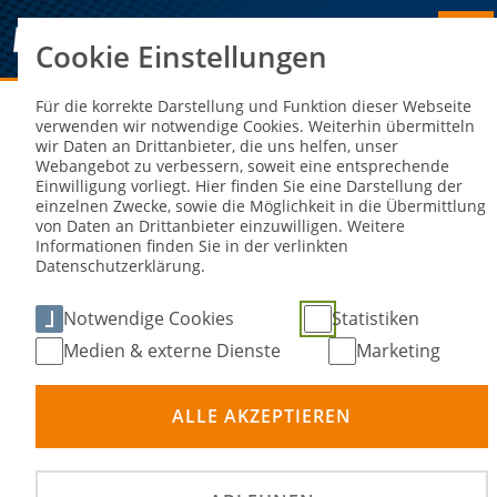
Cookie Einstellungen
Sie sind hier:
NEWS
Für die korrekte Darstellung und Funktion dieser Webseite
verwenden wir notwendige Cookies. Weiterhin übermitteln
wir Daten an Drittanbieter, die uns helfen, unser
News
Webangebot zu verbessern, soweit eine entsprechende
Einwilligung vorliegt. Hier finden Sie eine Darstellung der
einzelnen Zwecke, sowie die Möglichkeit in die Übermittlung
von Daten an Drittanbieter einzuwilligen. Weitere
Informationen finden Sie in der verlinkten
Nach Kategorie filtern
Datenschutzerklärung.
Notwendige Cookies
Statistiken
Medien & externe Dienste
Marketing
Seite
Seite
Seite
Seite
vorherige
1
2
3
4
5
Seite
Seite
Seite
Seite
Seite
Seite
Seite
6
7
8
9
10
11
12
ALLE AKZEPTIEREN
Seite
Seite
13
14
nächste