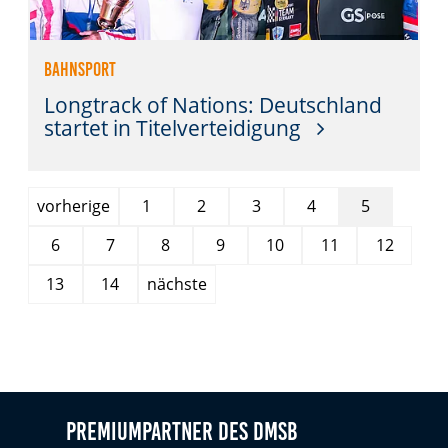
Bahnsport
Longtrack of Nations: Deutschland
startet in Titelverteidigung
Seite
Seite
Seite
Seite
vorherige
1
2
3
4
5
Seite
Seite
Seite
Seite
Seite
Seite
Seite
6
7
8
9
10
11
12
Seite
Seite
13
14
nächste
Premiumpartner des DMSB